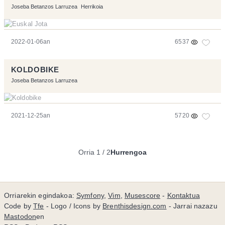
Joseba Betanzos Larruzea
Herrikoia
2022-01-06an
6537
KOLDOBIKE
Joseba Betanzos Larruzea
2021-12-25an
5720
Orria 1 / 2
Hurrengoa
Orriarekin egindakoa:
Symfony
,
Vim
,
Musescore
-
Kontaktua
Code by
Tfe
- Logo / Icons by
Brenthisdesign.com
- Jarrai nazazu
Mastodon
en