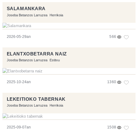
SALAMANKARA
Joseba Betanzos Larruzea
Herrikoia
2026-05-29an
566
ELANTXOBETARRA NAIZ
Joseba Betanzos Larruzea
Estitxu
2025-10-24an
1360
LEKEITIOKO TABERNAK
Joseba Betanzos Larruzea
Herrikoia
2025-09-07an
1508