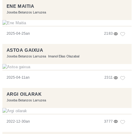
ENE MAITIA
Joseba Betanzos Larruzea
2025-04-25an
2183
ASTOA GAIXUA
Joseba Betanzos Larruzea
Imanol Elias Olazabal
2025-04-11an
2311
ARGI OILARAK
Joseba Betanzos Larruzea
2022-12-30an
3777