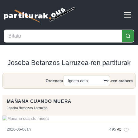
Joseba Betanzos Larruzea-ren partiturak
Ordenatu
-ren arabera
Bilatu
MAÑANA CUANDO MUERA
Joseba Betanzos Larruzea
2026-06-06an
495