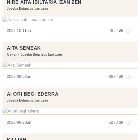
NIRE AITA IBILTARIA IZAN ZEN
Joseba Betanzos Larruzea
2022-10-11an
4654
AITA SEMEAK
Oskorri
Joseba Betanzos Larruzea
2022-08-03an
8684
AI ORI BEGI EDERRA
Joseba Betanzos Larruzea
2022-06-20an
5280
KILLIAN