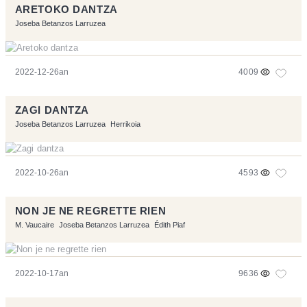
ARETOKO DANTZA
Joseba Betanzos Larruzea
2022-12-26an
4009
ZAGI DANTZA
Joseba Betanzos Larruzea
Herrikoia
2022-10-26an
4593
NON JE NE REGRETTE RIEN
M. Vaucaire
Joseba Betanzos Larruzea
Édith Piaf
2022-10-17an
9636