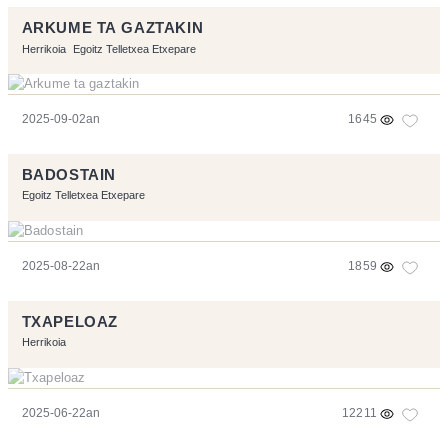
ARKUME TA GAZTAKIN
Herrikoia
Egoitz Telletxea Etxepare
2025-09-02an
1645
BADOSTAIN
Egoitz Telletxea Etxepare
2025-08-22an
1859
TXAPELOAZ
Herrikoia
2025-06-22an
12211