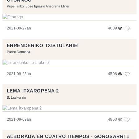
Pepe Iantzi
Jose Ignazio Ansorena Miner
2021-09-27an
4609
ERRENDERIKO TXISTULARIEI
Padre Donostia
2021-09-23an
4508
LEMA ITXAROPENA 2
B. Laskurain
2021-09-09an
4853
ALBORADA EN CUATRO TIEMPOS - GOROSARRI 1