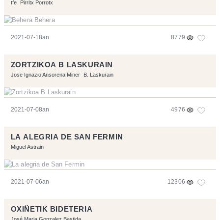
tfe
Pirritx Porrotx
2021-07-18an
8779
ZORTZIKOA B LASKURAIN
Jose Ignazio Ansorena Miner
B. Laskurain
2021-07-08an
4976
LA ALEGRIA DE SAN FERMIN
Miguel Astrain
2021-07-06an
12306
OXIÑETIK BIDETERIA
José Maria Gonzalez Bastida