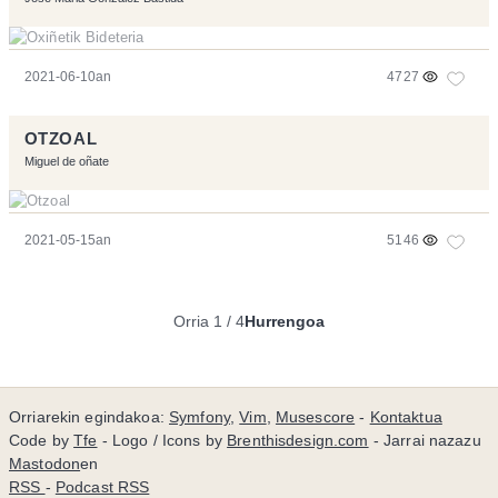
2021-06-10an
4727
OTZOAL
Miguel de oñate
2021-05-15an
5146
Orria 1 / 4
Hurrengoa
Orriarekin egindakoa:
Symfony
,
Vim
,
Musescore
-
Kontaktua
Code by
Tfe
- Logo / Icons by
Brenthisdesign.com
- Jarrai nazazu
Mastodon
en
RSS
-
Podcast RSS