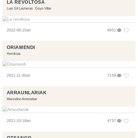
LA REVOLTOSA
Luis Gil Lasheras
Goyo Villar
2022-06-15an
4951
ORIAMENDI
Herrikoia
2021-11-30an
7159
ARRAUNLARIAK
Marcelino Amenabar
2021-10-18an
4757
OTSANGO