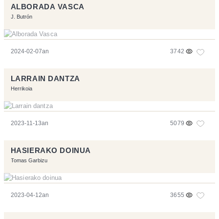
ALBORADA VASCA
J. Butrón
2024-02-07an
3742
LARRAIN DANTZA
Herrikoia
2023-11-13an
5079
HASIERAKO DOINUA
Tomas Garbizu
2023-04-12an
3655