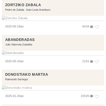
ZORTZIKO ZABALA
Pedro de Zabala
Jean-Louis Aramburu
2025-05-19an
6434
ABANDERADAS
Julio Vidorreta Zubeldía
2025-05-10an
2161
DONOSTIAKO MARTXA
Raimundo Sarriegui
2025-01-20an
15505