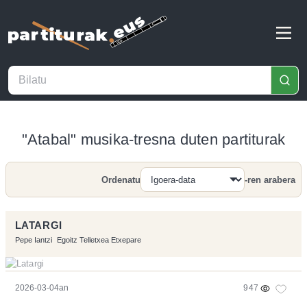
"Atabal" musika-tresna duten partiturak
Ordenatu
-ren arabera
Bilatu
LATARGI
Pepe Iantzi
Egoitz Telletxea Etxepare
2026-03-04an
947