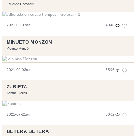
Eduardo Gorosarri
2021-08-07an
4948
MINUETO MONZON
Vicente Monzón
2021-08-03an
5596
ZUBIETA
Tomas Garbizu
2021-07-21an
5062
BEHERA BEHERA