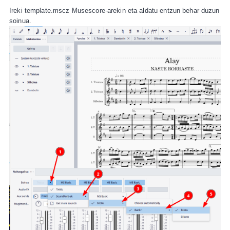
Ireki template.mscz Musescore-arekin eta aldatu entzun behar duzun
soinua.