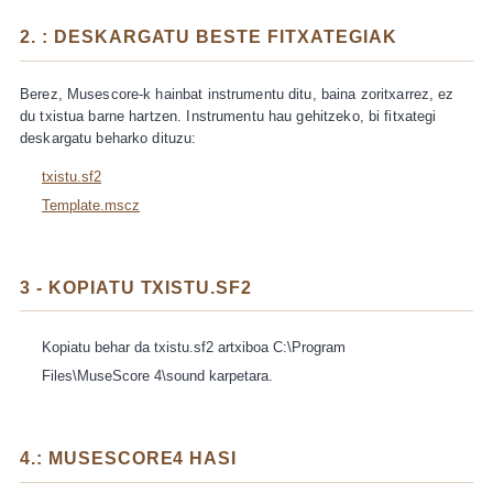
2. : DESKARGATU BESTE FITXATEGIAK
Berez, Musescore-k hainbat instrumentu ditu, baina zoritxarrez, ez
du txistua barne hartzen. Instrumentu hau gehitzeko, bi fitxategi
deskargatu beharko dituzu:
txistu.sf2
Template.mscz
3 - KOPIATU TXISTU.SF2
Kopiatu behar da txistu.sf2 artxiboa C:\Program
Files\MuseScore 4\sound karpetara.
4.: MUSESCORE4 HASI