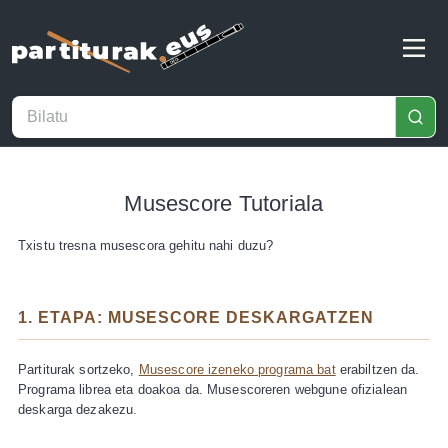
Musescore Tutoriala
Txistu tresna musescora gehitu nahi duzu?
1. ETAPA: MUSESCORE DESKARGATZEN
Partiturak sortzeko,
Musescore izeneko programa bat
erabiltzen da.
Programa librea eta doakoa da. Musescoreren webgune ofizialean
deskarga dezakezu.