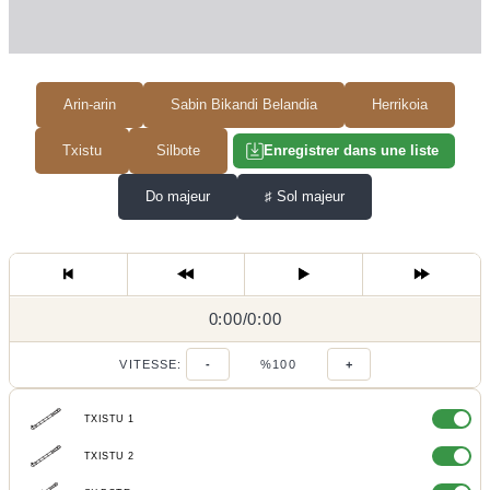
Arin-arin
Sabin Bikandi Belandia
Herrikoia
Txistu
Silbote
Enregistrer dans une liste
Do majeur
♯
Sol majeur
0:00
0:00
/
0:00
/
VITESSE:
-
%100
+
TXISTU 1
TXISTU 2