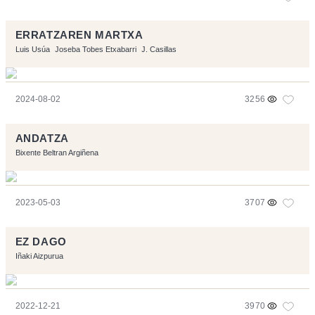
ERRATZAREN MARTXA
Luis Usúa
Joseba Tobes Etxabarri
J. Casillas
2024-08-02
3256
ANDATZA
Bixente Beltran Argiñena
2023-05-03
3707
EZ DAGO
Iñaki Aizpurua
2022-12-21
3970