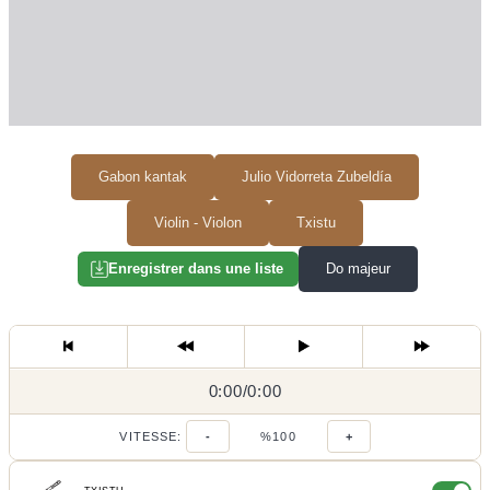
Gabon kantak
Julio Vidorreta Zubeldía
Violin - Violon
Txistu
Do majeur
Enregistrer dans une liste
0:00
0:00
/
0:00
/
VITESSE:
-
%100
+