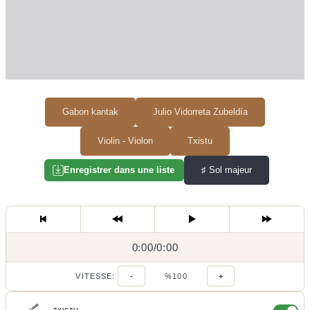
Gabon kantak
Julio Vidorreta Zubeldía
Violin - Violon
Txistu
♯
Sol majeur
Enregistrer dans une liste
0:00
0:00
/
0:00
/
VITESSE:
-
%100
+