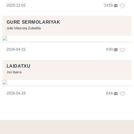
2025-12-02
1459
GURE SERMOLARIYAK
Julio Vidorreta Zubeldía
2026-04-22
600
LAIDATXU
Jon Ibarra
2026-04-25
644
Ce site a été réalisé avec les logiciels libres :
Symfony
,
Vim
,