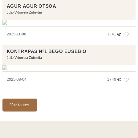
AGUR AGUR OTSOA
Julio Vidorreta Zubeldía
2025-11-08
1341
KONTRAPAS Nº1 BEGO EUSEBIO
Julio Vidorreta Zubeldía
2025-08-04
1740
Voir toutes
Ce site a été réalisé avec les logiciels libres :
Symfony
,
Vim
,