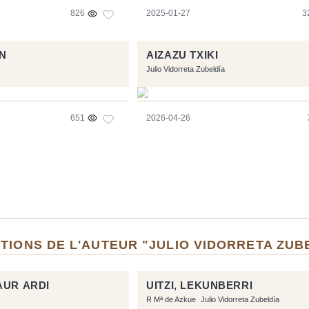
826
2025-01-27
3
N
AIZAZU TXIKI
Julio Vidorreta Zubeldía
651
2026-04-26
TIONS DE L'AUTEUR "JULIO VIDORRETA ZUB
AUR ARDI
UITZI, LEKUNBERRI
R Mª de Azkue
Julio Vidorreta Zubeldía