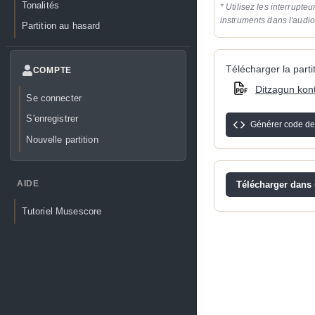
Tonalités
* Utilisez les interrupteu
instruments dans l'audi
Partition au hasard
Télécharger la partit
COMPTE
Ditzagun kont
Se connecter
S'enregistrer
Générer code de
Nouvelle partition
AIDE
Télécharger dans u
Tutoriel Musescore