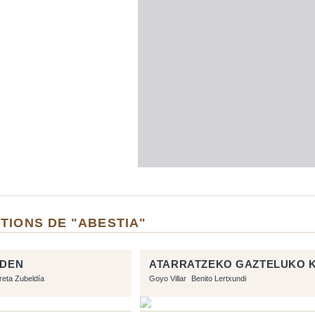
TIONS DE "ABESTIA"
ADEN
ATARRATZEKO GAZTELUKO 
rreta Zubeldía
Goyo Villar
Benito Lertxundi