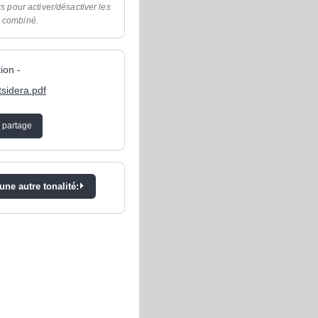
rs pour activer/désactiver les
o combiné.
ion -
sidera.pdf
 partage
ne autre tonalité: