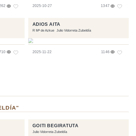
262
2025-10-27
1347
ADIOS AITA
R Mª de Azkue
Julio Vidorreta Zubeldía
710
2025-11-22
1146
ELDÍA"
GOITI BEGIRATUTA
Julio Vidorreta Zubeldía