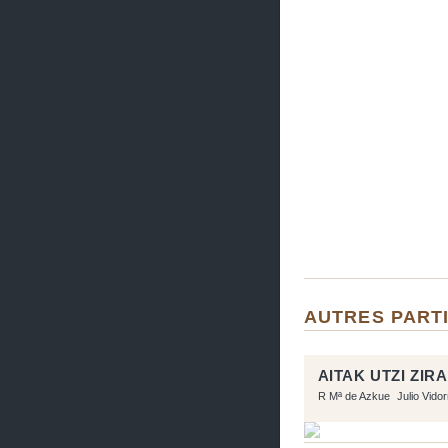
AUTRES PARTI
AITAK UTZI ZIR
R Mª de Azkue
Julio Vido