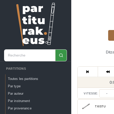
Ditz
PARTITIONS
Toutes les partitions
0:
Par type
Par auteur
VITESSE:
-
Par instrument
TXISTU
Par provenance