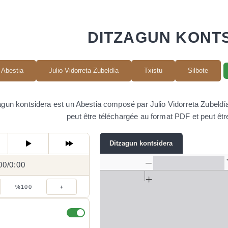
DITZAGUN KONT
Abestia
Julio Vidorreta Zubeldía
Txistu
Silbote
agun kontsidera est un Abestia composé par Julio Vidorreta Zubeldía. 
peut être téléchargée au format PDF et peut êtr
Ditzagun kontsidera
00
0:00
/
0:00
/
%100
+