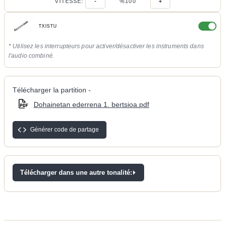
VITESSE:
-
%100
+
TXISTU
* Utilisez les interrupteurs pour activer/désactiver les instruments dans
l'audio combiné.
Télécharger la partition -
Dohainetan ederrena 1. bertsioa.pdf
Générer code de partage
Télécharger dans une autre tonalité: