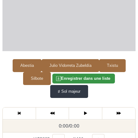
Abestia
Julio Vidorreta Zubeldía
Txistu
Silbote
Enregistrer dans une liste
♯
Sol majeur
0:00
0:00
/
0:00
/