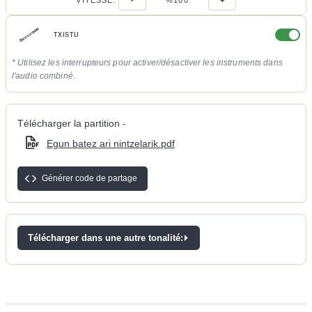
VITESSE:
-
%100
+
TXISTU
* Utilisez les interrupteurs pour activer/désactiver les instruments dans
l'audio combiné.
Télécharger la partition -
Egun batez ari nintzelarik.pdf
Générer code de partage
Télécharger dans une autre tonalité: