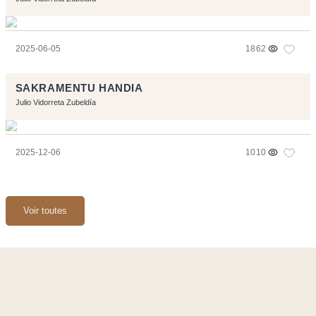
2025-06-05
1862
SAKRAMENTU HANDIA
Julio Vidorreta Zubeldía
2025-12-06
1010
Voir toutes
Ce site a été réalisé avec les logiciels libres :
Symfony
,
Vim
,
Musescore
-
Contact
Code by
Tfe
- Logo / Icons by
Brenthisdesign.com
- __Follow us