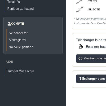
TXISTU
Tonalités
Partition au hasard
SILBOTE
* Utilisez les interrupteu
instruments dans l'audi
COMPTE
Se connecter
Télécharger la partit
S'enregistrer
Etxia ere hut
Nouvelle partition
Générer code de
AIDE
Tutoriel Musescore
Télécharger dans u