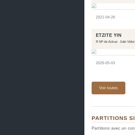
2021-04-26
ETZITE YIN
R Mª de Azkue
Julio Vido
2026-05-03
Voir toutes
PARTITIONS S
Partitions avec un co