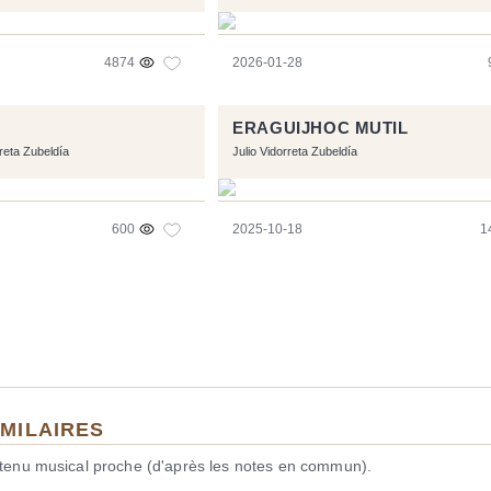
4874
2026-01-28
ERAGUIJHOC MUTIL
rreta Zubeldía
Julio Vidorreta Zubeldía
600
2025-10-18
1
IMILAIRES
ntenu musical proche (d'après les notes en commun).