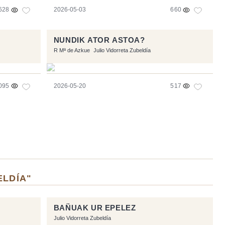
628
2026-05-03
660
NUNDIK ATOR ASTOA?
R Mª de Azkue
Julio Vidorreta Zubeldía
095
2026-05-20
517
ELDÍA"
BAÑUAK UR EPELEZ
Julio Vidorreta Zubeldía