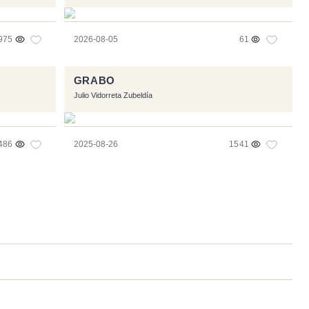
975
2026-08-05
61
GRABO
Julio Vidorreta Zubeldía
486
2025-08-26
1541