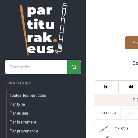
Ab
Et
PARTITIONS
Toutes les partitions
0:
Par type
Par auteur
VITESSE:
-
Par instrument
TXISTU
Par provenance