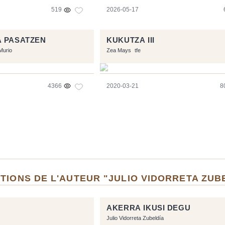
519
2026-05-17
A PASATZEN
KUKUTZA III
Murio
Zea Mays
tfe
4366
2020-03-21
8
TIONS DE L'AUTEUR "JULIO VIDORRETA ZUB
AKERRA IKUSI DEGU
Julio Vidorreta Zubeldía