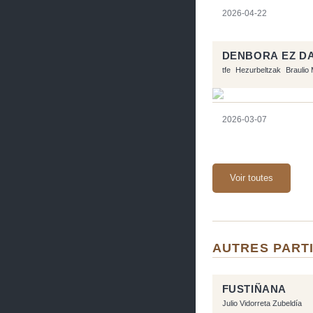
2026-04-22
DENBORA EZ D
tfe
Hezurbeltzak
Braulio 
2026-03-07
Voir toutes
AUTRES PARTI
FUSTIÑANA
Julio Vidorreta Zubeldía