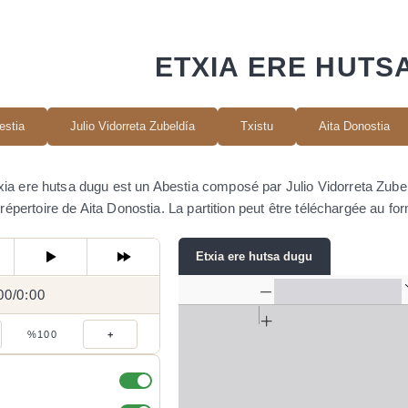
ETXIA ERE HUTS
estia
Julio Vidorreta Zubeldía
Txistu
Aita Donostia
xia ere hutsa dugu est un Abestia composé par Julio Vidorreta Zubeldía
répertoire de Aita Donostia. La partition peut être téléchargée au f
Etxia ere hutsa dugu
00
0:00
/
0:00
/
%100
+