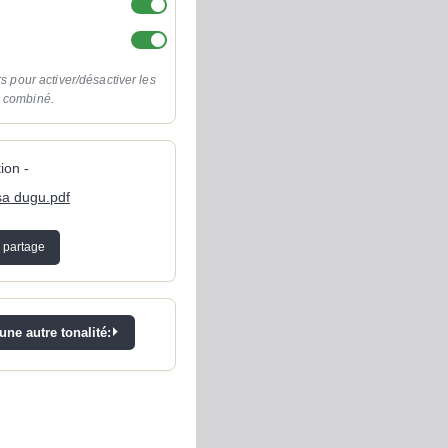
rs pour activer/désactiver les
o combiné.
ion -
sa dugu.pdf
 partage
ne autre tonalité: