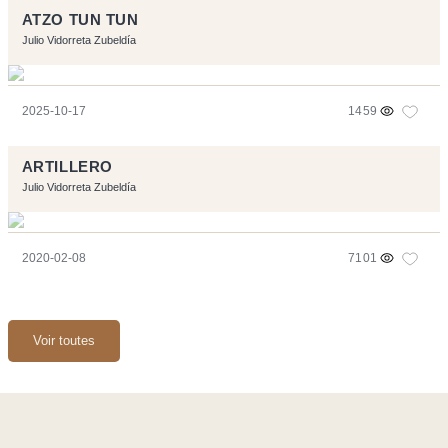
ATZO TUN TUN
Julio Vidorreta Zubeldía
2025-10-17
1459
ARTILLERO
Julio Vidorreta Zubeldía
2020-02-08
7101
Voir toutes
Ce site a été réalisé avec les logiciels libres :
Symfony
,
Vim
,