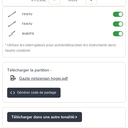
VITESSE:
-
%100
+
TXISTU
TXISTU
SILBOTE
* Utilisez les interrupteurs pour activer/désactiver les instruments dans
l'audio combiné.
Télécharger la partition -
Gazte nintzenian hogei.pdf
Générer code de partage
Télécharger dans une autre tonalité: