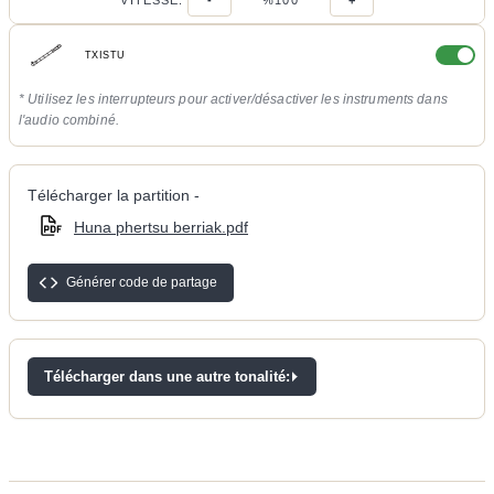
VITESSE:
-
%100
+
TXISTU
* Utilisez les interrupteurs pour activer/désactiver les instruments dans
l'audio combiné.
Télécharger la partition -
Huna phertsu berriak.pdf
Générer code de partage
Télécharger dans une autre tonalité: