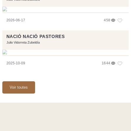
2026-06-17
458
NACIÓ NACIÓ PASTORES
Julio Vidorreta Zubeldía
2025-10-09
1644
Voir toutes
Ce site a été réalisé avec les logiciels libres :
Symfony
,
Vim
,
Musescore
-
Contact
Code by
Tfe
- Logo / Icons by
Brenthisdesign.com
- __Follow us