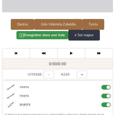
Dantza
Julio Vidorreta Zubeldía
Txistu
♯
Sol majeur
Enregistrer dans une liste
0:00
0:00
/
0:00
/
VITESSE:
-
%100
+
TXISTU
TXISTU
SILBOTE
* Utilisez les interrupteurs pour activer/désactiver les instruments dans