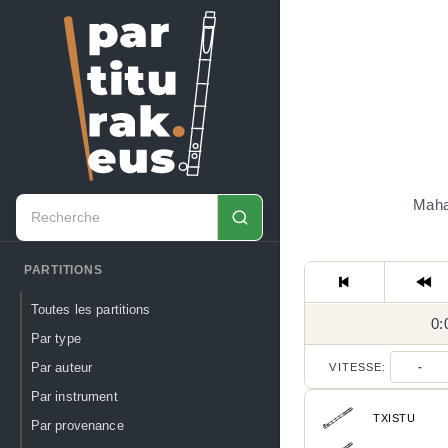
Mahat
PARTITIONS
Toutes les partitions
0:
Par type
Par auteur
VITESSE:
-
Par instrument
TXISTU
Par provenance