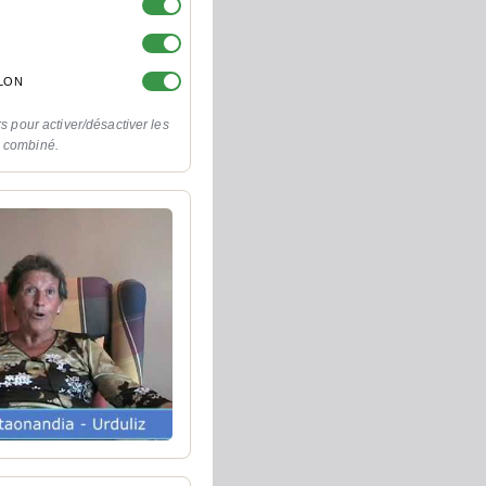
OLON
rs pour activer/désactiver les
o combiné.