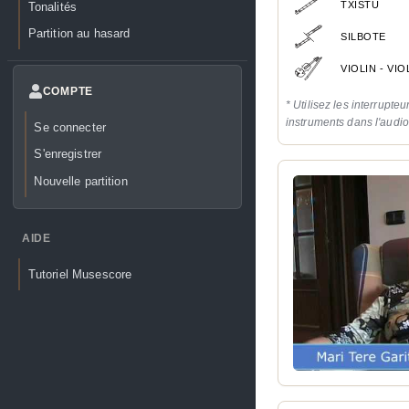
TXISTU
Tonalités
Partition au hasard
SILBOTE
VIOLIN - VI
COMPTE
* Utilisez les interrupteu
instruments dans l'audi
Se connecter
S'enregistrer
Nouvelle partition
AIDE
Tutoriel Musescore