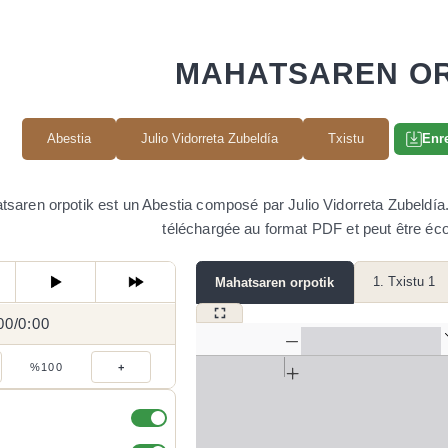
MAHATSAREN O
Abestia
Julio Vidorreta Zubeldía
Txistu
Enre
saren orpotik est un Abestia composé par Julio Vidorreta Zubeldía. I
téléchargée au format PDF et peut être éco
1. Txistu 1
Mahatsaren orpotik
00
0:00
/
0:00
/
%100
+