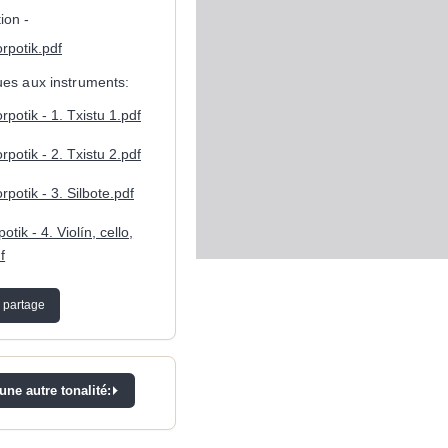
ion -
rpotik.pdf
ques aux instruments:
potik - 1. Txistu 1.pdf
potik - 2. Txistu 2.pdf
potik - 3. Silbote.pdf
tik - 4. Violín, cello,
f
 partage
ne autre tonalité: