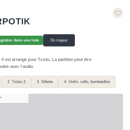
RPOTIK
Do majeur
gistrer dans une liste
l est arrangé pour Txistu. La partition peut être
utée avec l'audio.
2. Txistu 2
3. Silbote
4. Violín, cello, bombardino