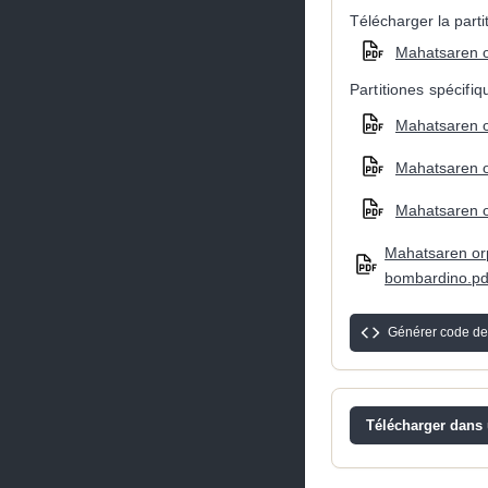
Télécharger la partit
Mahatsaren o
Partitiones spécifi
Mahatsaren or
Mahatsaren or
Mahatsaren or
Mahatsaren orpo
bombardino.pd
Générer code de
Télécharger dans u