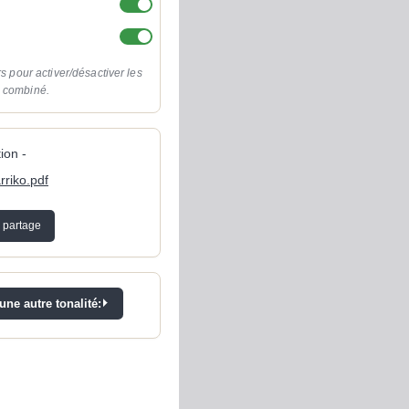
rs pour activer/désactiver les
o combiné.
ion -
rriko.pdf
 partage
ne autre tonalité: