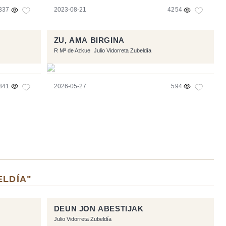
337
2023-08-21
4254
ZU, AMA BIRGINA
R Mª de Azkue
Julio Vidorreta Zubeldía
341
2026-05-27
594
ELDÍA"
DEUN JON ABESTIJAK
Julio Vidorreta Zubeldía