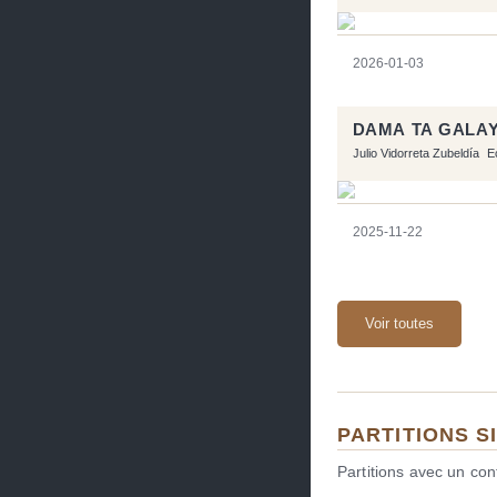
2026-01-03
DAMA TA GALA
Julio Vidorreta Zubeldía
E
2025-11-22
Voir toutes
PARTITIONS S
Partitions avec un co