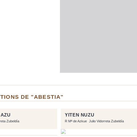
TIONS DE "ABESTIA"
DAZU
YITEN NUZU
rreta Zubeldía
R Mª de Azkue
Julio Vidorreta Zubeldía