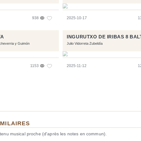
938
2025-10-17
1
YA
INGURUTXO DE IRIBAS 8 BAL
cheverria y Guimón
Julio Vidorreta Zubeldía
1153
2025-11-12
1
IMILAIRES
ntenu musical proche (d'après les notes en commun).