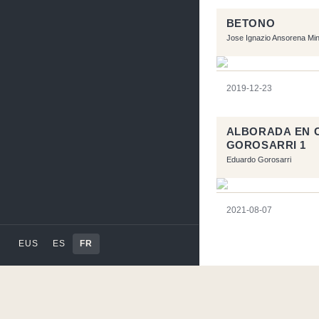
BETONO
Jose Ignazio Ansorena Mi
2019-12-23
ALBORADA EN C
GOROSARRI 1
Eduardo Gorosarri
2021-08-07
EUS
ES
FR
Ce site a été réalisé av
Code by
Tfe
- Logo / 