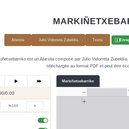
MARKIÑETXEBA
Abestia
Julio Vidorreta Zubeldía
Txistu
Enreg
iñetxebarriko est un Abestia composé par Julio Vidorreta Zubeldía. Il
téléchargée au format PDF et peut être éco
Markiñetxebarriko
00
0:00
/
0:00
/
%100
+