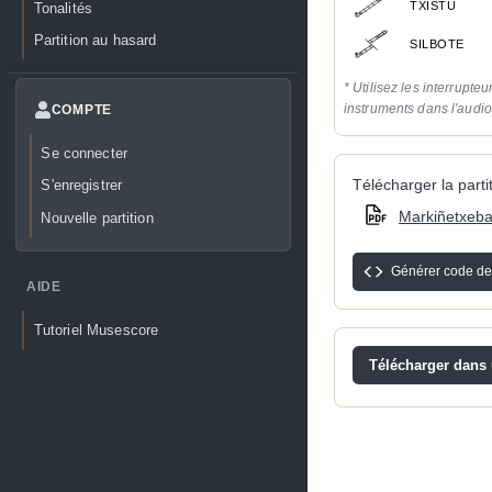
TXISTU
Tonalités
Partition au hasard
SILBOTE
* Utilisez les interrupteu
instruments dans l'audi
COMPTE
Se connecter
Télécharger la partit
S'enregistrer
Markiñetxeba
Nouvelle partition
Générer code de
AIDE
Tutoriel Musescore
Télécharger dans u