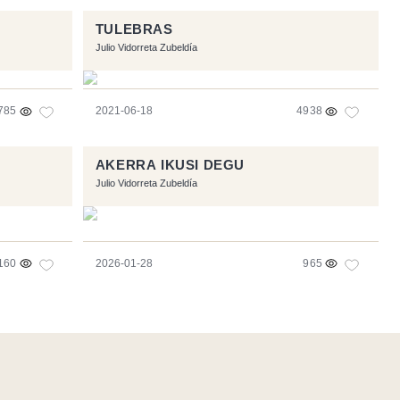
TULEBRAS
Julio Vidorreta Zubeldía
785
2021-06-18
4938
AKERRA IKUSI DEGU
Julio Vidorreta Zubeldía
160
2026-01-28
965
Flux RSS
-
Podcast RSS