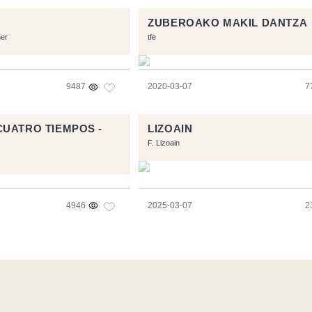
ZUBEROAKO MAKIL DANTZA
ner
tfe
9487
2020-03-07
7
UATRO TIEMPOS -
LIZOAIN
F. Lizoain
4946
2025-03-07
2
ec les logiciels libres :
Symfony
,
Vim
,
Musescore
-
Contact
Icons by
Brenthisdesign.com
- __Follow us on
Mastodon