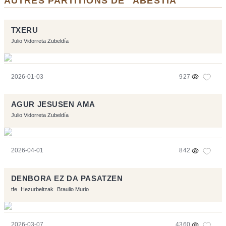
AUTRES PARTITIONS DE "ABESTIA"
TXERU
Julio Vidorreta Zubeldía
2026-01-03
927
AGUR JESUSEN AMA
Julio Vidorreta Zubeldía
2026-04-01
842
DENBORA EZ DA PASATZEN
tfe
Hezurbeltzak
Braulio Murio
2026-03-07
4360