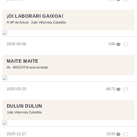
¡OI LABORARI GAIXOA!
R Mª de Azkue
Julio Vidorreta Zubeldía
2026-05-06
596
MAITE MAITE
tfe
ARGOITIA anai arrebak
2020-03-25
8672
DULUN DULUN
Julio Vidorreta Zubeldía
2025-12-27
1033