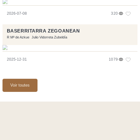
2026-07-08
320
BASERRITARRA ZEGOANEAN
R Mª de Azkue
Julio Vidorreta Zubeldía
2025-12-31
1079
Voir toutes
Ce site a été réalisé avec les logiciels libres :
Symfony
,
Vim
,
Musescore
-
Contact
Code by
Tfe
- Logo / Icons by
Brenthisdesign.com
- __Follow us
on
Mastodon
Flux RSS
-
Podcast RSS