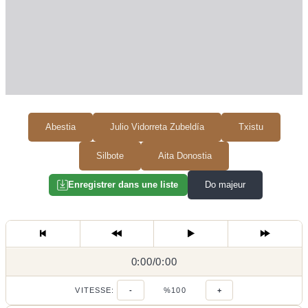
Abestia
Julio Vidorreta Zubeldía
Txistu
Silbote
Aita Donostia
Do majeur
Enregistrer dans une liste
0:00
0:00
/
0:00
/
VITESSE:
-
%100
+