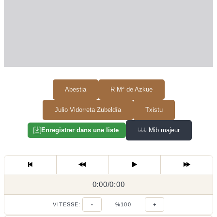
Abestia
R Mª de Azkue
Julio Vidorreta Zubeldía
Txistu
♭♭♭
Mib majeur
Enregistrer dans une liste
0:00
0:00
/
0:00
/
VITESSE:
-
%100
+