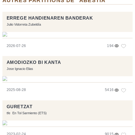
AUTRES PARTITIONS DE "ABESTIA"
ERREGE HANDIENAREN BANDERAK
Julio Vidorreta Zubeldía
2026-07-26
194
AMODIOZKO BI KANTA
Jose Ignacio Elias
2025-08-28
5416
GURETZAT
tfe
En Tol Sarmiento (ETS)
2023-02-24
9015