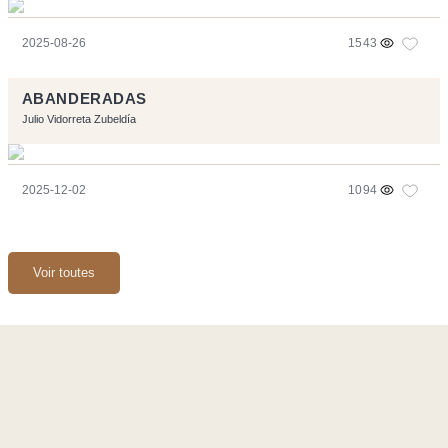
2025-08-26
1543
ABANDERADAS
Julio Vidorreta Zubeldía
2025-12-02
1094
Voir toutes
Ce site a été réalisé avec les logiciels libres :
Symfony
,
Vim
,
Musescore
-
Contact
Code by
Tfe
- Logo / Icons by
Brenthisdesign.com
- __Follow us
on
Mastodon
Flux RSS
-
Podcast RSS