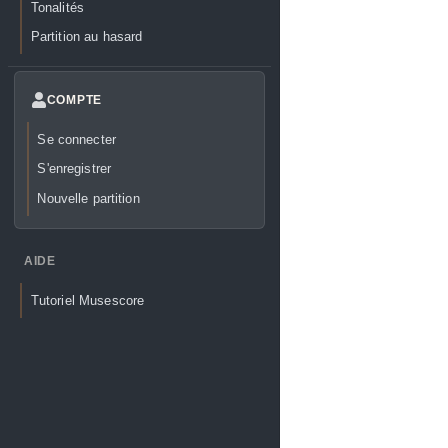
Tonalités
Partition au hasard
COMPTE
Se connecter
S'enregistrer
Nouvelle partition
AIDE
Tutoriel Musescore