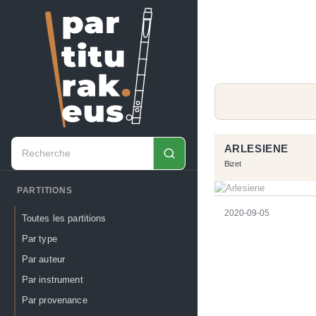
ARLESIENE
Bizet
PARTITIONS
2020-09-05
Toutes les partitions
Par type
Par auteur
Par instrument
Par provenance