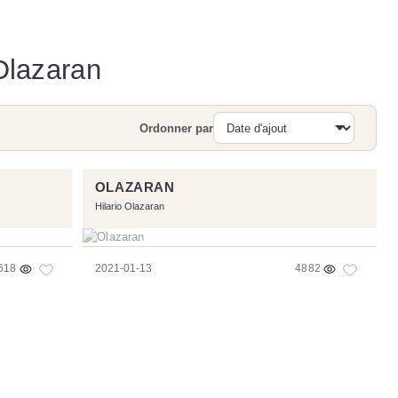
 Olazaran
Ordonner par
Recherche
OLAZARAN
Hilario Olazaran
618
2021-01-13
4882