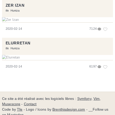
ZER IZAN
tfe
Huntza
2020-02-14
7124
ELURRETAN
tfe
Huntza
2020-02-14
6197
Ce site a été réalisé avec les logiciels libres :
Symfony
,
Vim
,
Musescore
-
Contact
Code by
Tfe
- Logo / Icons by
Brenthisdesign.com
- __Follow us
on
Mastodon