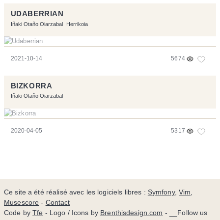
UDABERRIAN
Iñaki Otaño Oiarzabal
Herrikoia
2021-10-14
5674
BIZKORRA
Iñaki Otaño Oiarzabal
2020-04-05
5317
Ce site a été réalisé avec les logiciels libres :
Symfony
,
Vim
,
Musescore
-
Contact
Code by
Tfe
- Logo / Icons by
Brenthisdesign.com
- __Follow us