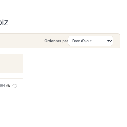
oiz
Ordonner par
Recherche
294