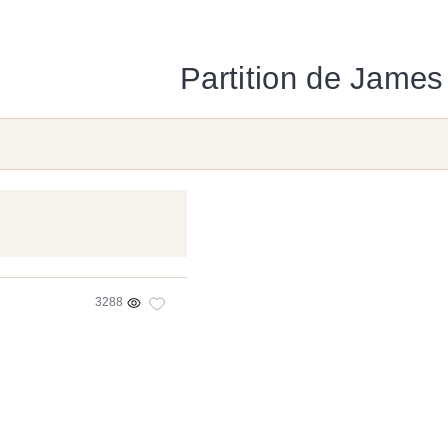
Partition de James
3288