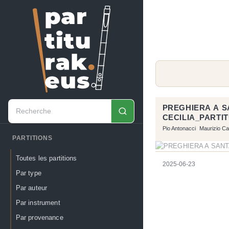
PREGHIERA A S
CECILIA_PARTI
Pio Antonacci
Maurizio Can
PARTITIONS
Toutes les partitions
2025-06-23
Par type
Par auteur
Par instrument
Par provenance