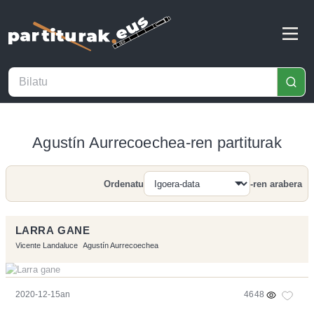
Agustín Aurrecoechea-ren partiturak
Ordenatu
-ren arabera
Bilatu
LARRA GANE
Vicente Landaluce
Agustín Aurrecoechea
2020-12-15an
4648