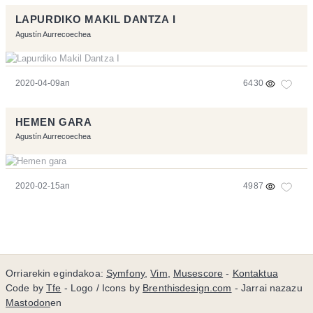
LAPURDIKO MAKIL DANTZA I
Agustín Aurrecoechea
2020-04-09an
6430
HEMEN GARA
Agustín Aurrecoechea
2020-02-15an
4987
Orriarekin egindakoa:
Symfony
,
Vim
,
Musescore
-
Kontaktua
Code by
Tfe
- Logo / Icons by
Brenthisdesign.com
- Jarrai nazazu
Mastodon
en