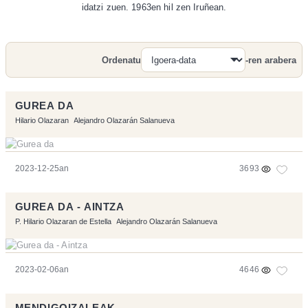
idatzi zuen. 1963en hil zen Iruñean.
Ordenatu
-ren arabera
Bilatu
GUREA DA
Hilario Olazaran
Alejandro Olazarán Salanueva
2023-12-25an
3693
GUREA DA - AINTZA
P. Hilario Olazaran de Estella
Alejandro Olazarán Salanueva
2023-02-06an
4646