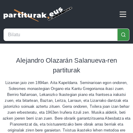
Alejandro Olazarán Salanueva-ren
partiturak
Lizarran jaio zen 1894an. Aita Kapeldarra. Seminarioan egon ondoren,
Solesmes monastegian Organo eta Kantu Gregorianoa ikasi zuen.
Berriro Nafarroan, Lekarozko Ikastegian piano eta frantsesa irakatsi
zuen, eta bitartean, Baztan, Leitza, Larraun, eta Lizarrako dantzak eta
jatorrizko soinuak aztertu zituen. Gerra ondoren, Txilera joan izan behar
zuen erbesteratu, eta 1963en Iruñera itzuli zen. Musika aldetik, beti
azken joeren berri izan zuen. Bere obrarik garrantzitsuena Abesbatza eta
Pianorentzat da, eta txistuarentzako bere obrak arras berriak eta
originalak ziren bere garaietan. Txistua ikasteko lehen metodoa ere