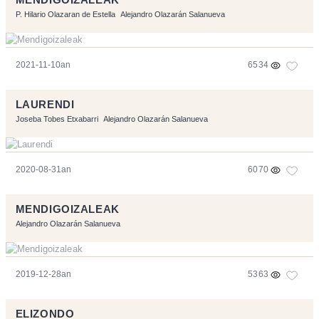
MENDIGOIZALEAK
P. Hilario Olazaran de Estella
Alejandro Olazarán Salanueva
2021-11-10an
6534
LAURENDI
Joseba Tobes Etxabarri
Alejandro Olazarán Salanueva
2020-08-31an
6070
MENDIGOIZALEAK
Alejandro Olazarán Salanueva
2019-12-28an
5363
ELIZONDO