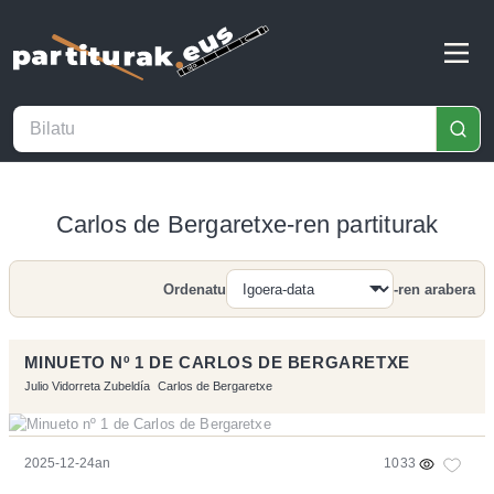
Carlos de Bergaretxe-ren partiturak
Ordenatu
-ren arabera
Bilatu
MINUETO Nº 1 DE CARLOS DE BERGARETXE
Julio Vidorreta Zubeldía
Carlos de Bergaretxe
2025-12-24an
1033