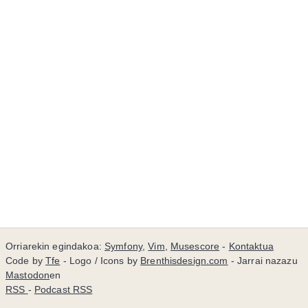
Orriarekin egindakoa:
Symfony
,
Vim
,
Musescore
-
Kontaktua
Code by
Tfe
- Logo / Icons by
Brenthisdesign.com
- Jarrai nazazu
Mastodon
en
RSS
-
Podcast RSS