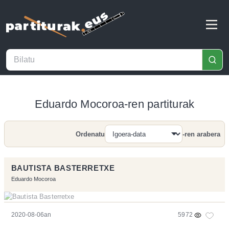
Eduardo Mocoroa-ren partiturak
Ordenatu
-ren arabera
Bilatu
BAUTISTA BASTERRETXE
Eduardo Mocoroa
2020-08-06an
5972