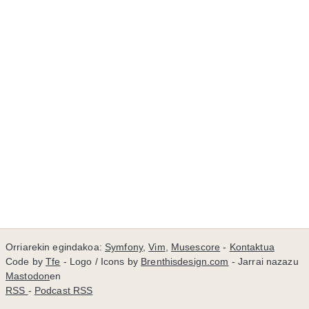
Orriarekin egindakoa:
Symfony
,
Vim
,
Musescore
-
Kontaktua
Code by
Tfe
- Logo / Icons by
Brenthisdesign.com
- Jarrai nazazu
Mastodon
en
RSS
-
Podcast RSS