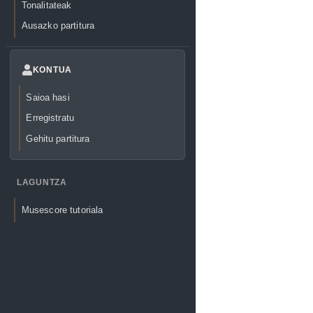
Tonalitateak
Ausazko partitura
KONTUA
Saioa hasi
Erregistratu
Gehitu partitura
LAGUNTZA
Musescore tutoriala