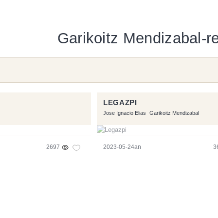
Garikoitz Mendizabal-re
LEGAZPI
Jose Ignacio Elias
Garikoitz Mendizabal
2697
2023-05-24an
3