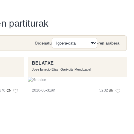
n partiturak
Ordenatu
-ren arabera
Bilatu
BELATXE
Jose Ignacio Elias
Garikoitz Mendizabal
670
2020-05-31an
5232