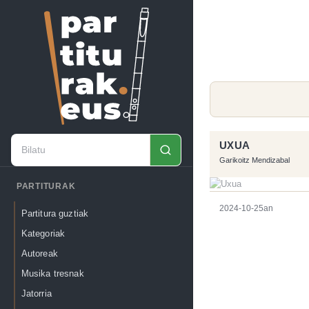
UXUA
Garikoitz Mendizabal
PARTITURAK
2024-10-25an
Partitura guztiak
Kategoriak
Autoreak
Musika tresnak
Jatorria