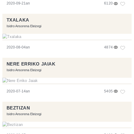
2020-09-21an
6120
TXALAKA
Isidro Ansorena Eleizegi
2020-08-04an
4874
NERE ERRIKO JAIAK
Isidro Ansorena Eleizegi
2020-07-14an
5405
BEZTIZAN
Isidro Ansorena Eleizegi