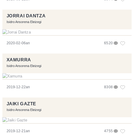
JORRAI DANTZA
Isidro Ansorena Eleizegi
2020-02-06an
6520
XAMURRA
Isidro Ansorena Eleizegi
2019-12-22an
8308
JAIKI GAZTE
Isidro Ansorena Eleizegi
2019-12-21an
4755