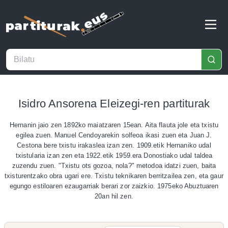
Isidro Ansorena Eleizegi-ren partiturak
Hernanin jaio zen 1892ko maiatzaren 15ean. Aita flauta jole eta txistu
egilea zuen. Manuel Cendoyarekin solfeoa ikasi zuen eta Juan J.
Cestona bere txistu irakaslea izan zen. 1909.etik Hernaniko udal
txistularia izan zen eta 1922.etik 1959.era Donostiako udal taldea
zuzendu zuen. "Txistu ots gozoa, nola?" metodoa idatzi zuen, baita
txisturentzako obra ugari ere. Txistu teknikaren berritzailea zen, eta gaur
egungo estiloaren ezaugarriak berari zor zaizkio. 1975eko Abuztuaren
20an hil zen.