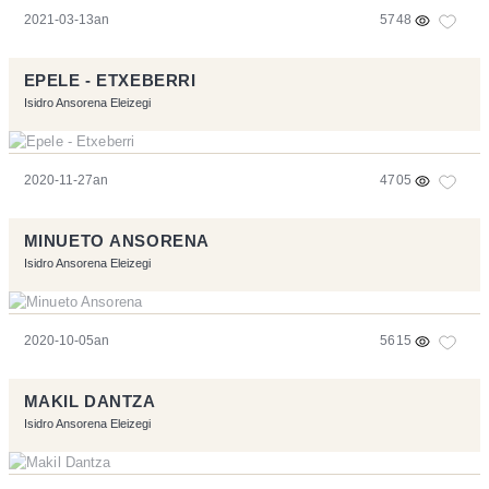
2021-03-13an
5748
EPELE - ETXEBERRI
Isidro Ansorena Eleizegi
2020-11-27an
4705
MINUETO ANSORENA
Isidro Ansorena Eleizegi
2020-10-05an
5615
MAKIL DANTZA
Isidro Ansorena Eleizegi