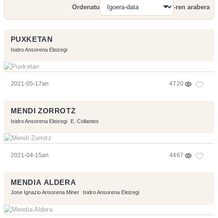
Ordenatu
-ren arabera
Bilatu
PUXKETAN
Isidro Ansorena Eleizegi
2021-05-17an
4720
MENDI ZORROTZ
Isidro Ansorena Eleizegi
E. Collantes
2021-04-15an
4467
MENDIA ALDERA
Jose Ignazio Ansorena Miner
Isidro Ansorena Eleizegi