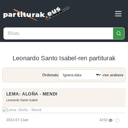
Leonardo Santo Isabel-ren partiturak
Ordenatu
-ren arabera
Bilatu
LEMA: ALOÑA - MENDI
Leonardo Santo Isabel
2022-07-13an
4202