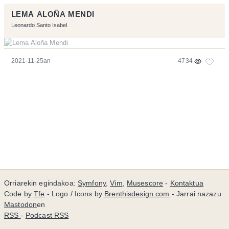
LEMA ALOÑA MENDI
Leonardo Santo Isabel
2021-11-25an
4734
Orriarekin egindakoa:
Symfony
,
Vim
,
Musescore
-
Kontaktua
Code by
Tfe
- Logo / Icons by
Brenthisdesign.com
- Jarrai nazazu
Mastodon
en
RSS
-
Podcast RSS