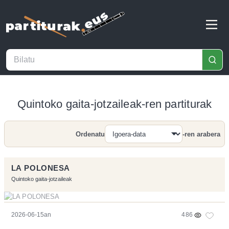
Quintoko gaita-jotzaileak-ren partiturak
Ordenatu
-ren arabera
Bilatu
LA POLONESA
Quintoko gaita-jotzaileak
2026-06-15an
486