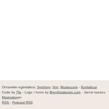
Orriarekin egindakoa:
Symfony
,
Vim
,
Musescore
-
Kontaktua
Code by
Tfe
- Logo / Icons by
Brenthisdesign.com
- Jarrai nazazu
Mastodon
en
RSS
-
Podcast RSS