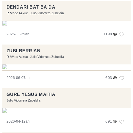
DENDARI BAT BA DA
R Mª de Azkue
Julio Vidorreta Zubeldía
2025-11-29an
1198
ZUBI BERRIAN
R Mª de Azkue
Julio Vidorreta Zubeldía
2026-06-07an
603
GURE YESUS MAITIA
Julio Vidorreta Zubeldía
2026-04-12an
691