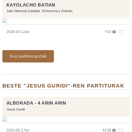
KAYOLACHO BATIAN
Julio Vidorreta Zubeldía
Echeverria y Guimón
2026-04-12an
743
Ikusi partitura guztiak
BESTE "JESUS GURIDI"-REN PARTITURAK
ALBORADA - 4 ARIN ARIN
Jesus Guridi
2023-05-17an
4138