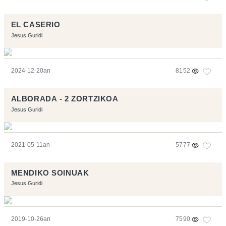
EL CASERIO
Jesus Guridi
2024-12-20an
8152
ALBORADA - 2 ZORTZIKOA
Jesus Guridi
2021-05-11an
5777
MENDIKO SOINUAK
Jesus Guridi
2019-10-26an
7590