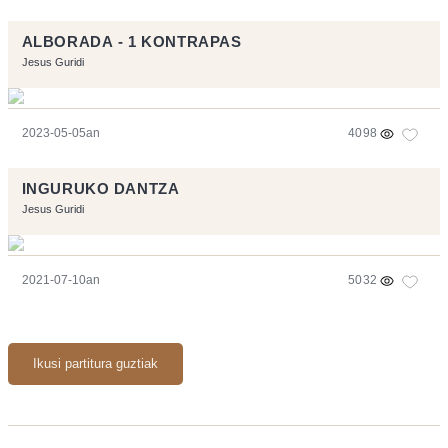
ALBORADA - 1 KONTRAPAS
Jesus Guridi
2023-05-05an
4098
INGURUKO DANTZA
Jesus Guridi
2021-07-10an
5032
Ikusi partitura guztiak