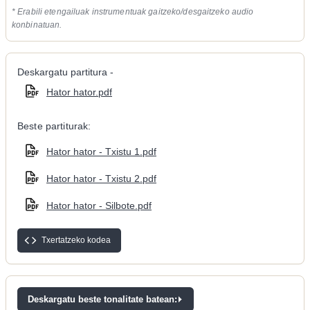
* Erabili etengailuak instrumentuak gaitzeko/desgaitzeko audio
konbinatuan.
Deskargatu partitura -
Hator hator.pdf
Beste partiturak:
Hator hator - Txistu 1.pdf
Hator hator - Txistu 2.pdf
Hator hator - Silbote.pdf
Txertatzeko kodea
Deskargatu beste tonalitate batean: