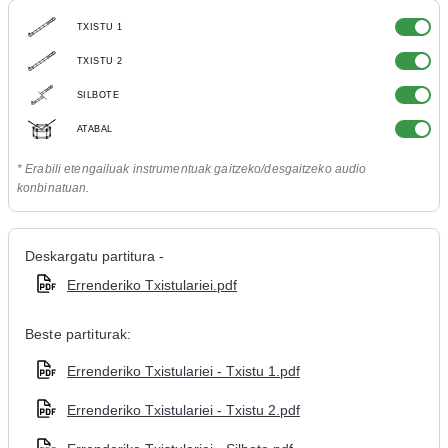
TXISTU 1
TXISTU 2
SILBOTE
ATABAL
* Erabili etengailuak instrumentuak gaitzeko/desgaitzeko audio
konbinatuan.
Deskargatu partitura -
Errenderiko Txistulariei.pdf
Beste partiturak:
Errenderiko Txistulariei - Txistu 1.pdf
Errenderiko Txistulariei - Txistu 2.pdf