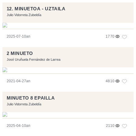
12. MINUETOA - UZTAILA
Julio Vidorreta Zubeldía
2025-07-10an
1770
2 MINUETO
José Uruñuela Fernández de Larrea
2021-04-27an
4810
MINUETO 8 EPAILLA
Julio Vidorreta Zubeldía
2025-04-10an
2110