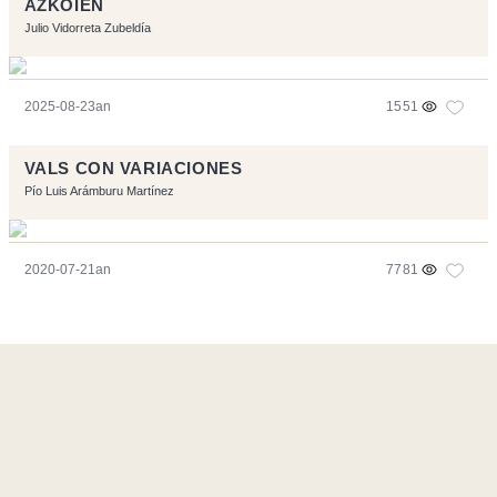
AZKOIEN
Julio Vidorreta Zubeldía
2025-08-23an
1551
VALS CON VARIACIONES
Pío Luis Arámburu Martínez
2020-07-21an
7781
Orriarekin egindakoa:
Symfony
,
Vim
,
Musescore
-
Kontaktua
Code by
Tfe
- Logo / Icons by
Brenthisdesign.com
- Jarrai nazazu
Mastodon
en
RSS
-
Podcast RSS