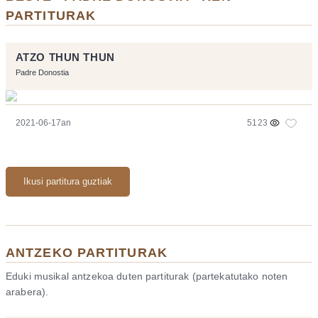
PARTITURAK
ATZO THUN THUN
Padre Donostia
2021-06-17an
5123
Ikusi partitura guztiak
ANTZEKO PARTITURAK
Eduki musikal antzekoa duten partiturak (partekatutako noten
arabera).