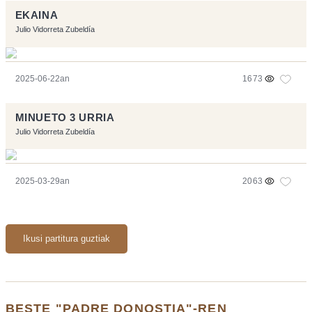
EKAINA
Julio Vidorreta Zubeldía
2025-06-22an
1673
MINUETO 3 URRIA
Julio Vidorreta Zubeldía
2025-03-29an
2063
Ikusi partitura guztiak
BESTE "PADRE DONOSTIA"-REN