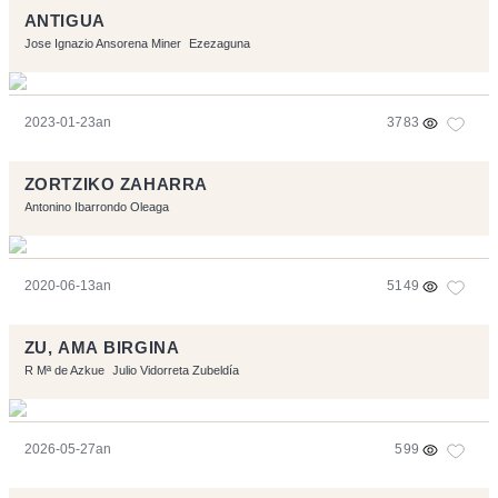
ANTIGUA
Jose Ignazio Ansorena Miner
Ezezaguna
2023-01-23an
3783
ZORTZIKO ZAHARRA
Antonino Ibarrondo Oleaga
2020-06-13an
5149
ZU, AMA BIRGINA
R Mª de Azkue
Julio Vidorreta Zubeldía
2026-05-27an
599