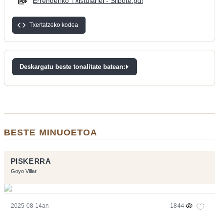
Errenderiko Txistulariei - Silbote.pdf
Txertatzeko kodea
Deskargatu beste tonalitate batean:
BESTE MINUOETOA
PISKERRA
Goyo Villar
2025-08-14an
1844