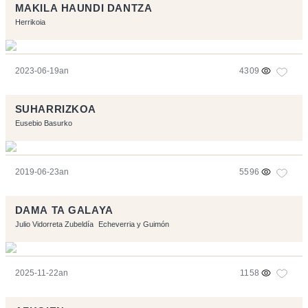
MAKILA HAUNDI DANTZA
Herrikoia
2023-06-19an
4309
SUHARRIZKOA
Eusebio Basurko
2019-06-23an
5596
DAMA TA GALAYA
Julio Vidorreta Zubeldía
Echeverria y Guimón
2025-11-22an
1158