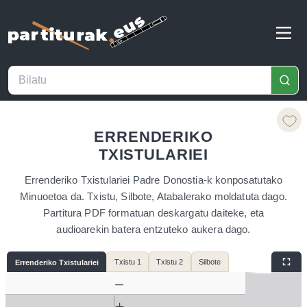
ERRENDERIKO
TXISTULARIEI
Errenderiko Txistulariei Padre Donostia-k konposatutako
Minuoetoa da. Txistu, Silbote, Atabalerako moldatuta dago.
Partitura PDF formatuan deskargatu daiteke, eta
audioarekin batera entzuteko aukera dago.
Txistu 1
Txistu 2
Silbote
Errenderiko Txistulariei