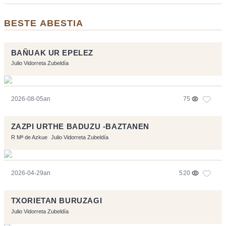
BESTE ABESTIA
BAÑUAK UR EPELEZ
Julio Vidorreta Zubeldía
2026-08-05an
75
ZAZPI URTHE BADUZU -BAZTANEN
R Mª de Azkue
Julio Vidorreta Zubeldía
2026-04-29an
520
TXORIETAN BURUZAGI
Julio Vidorreta Zubeldía