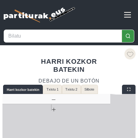
HARRI KOZKOR
BATEKIN
DEBAJO DE UN BOTÓN
Txistu 1
Txistu 2
Silbote
Harri kozkor batekin