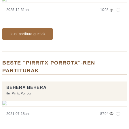
2025-12-31an
1098
Ikusi partitura guztiak
BESTE "PIRRITX PORROTX"-REN
PARTITURAK
BEHERA BEHERA
tfe
Pirritx Porrotx
2021-07-18an
8794