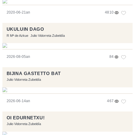
2020-06-21an
4810
UKULUIN DAGO
R Mª de Azkue
Julio Vidorreta Zubeldía
2026-08-05an
84
BIJINA GASTETTO BAT
Julio Vidorreta Zubeldía
2026-06-14an
467
OI EDURNETXU!
Julio Vidorreta Zubeldía