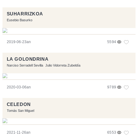
SUHARRIZKOA
Eusebio Basurko
2019-06-23an
5594
LA GOLONDRINA
Narciso Serradell Sevilla
Julio Vidorreta Zubeldía
2020-03-06an
9789
CELEDON
Tomás San Miguel
2021-11-26an
6553