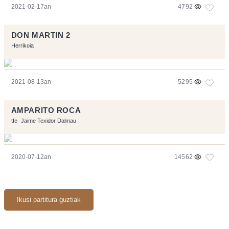
2021-02-17an
4792
DON MARTIN 2
Herrikoia
2021-08-13an
5295
AMPARITO ROCA
tfe
Jaime Texidor Dalmau
2020-07-12an
14562
Ikusi partitura guztiak