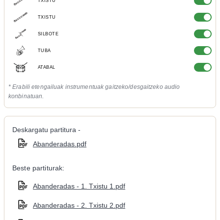
TXISTU
TXISTU
SILBOTE
TUBA
ATABAL
* Erabili etengailuak instrumentuak gaitzeko/desgaitzeko audio
konbinatuan.
Deskargatu partitura -
Abanderadas.pdf
Beste partiturak:
Abanderadas - 1. Txistu 1.pdf
Abanderadas - 2. Txistu 2.pdf