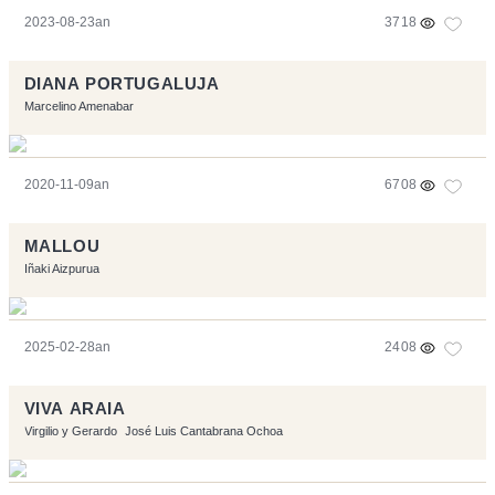
2023-08-23an
3718
DIANA PORTUGALUJA
Marcelino Amenabar
2020-11-09an
6708
MALLOU
Iñaki Aizpurua
2025-02-28an
2408
VIVA ARAIA
Virgilio y Gerardo
José Luis Cantabrana Ochoa