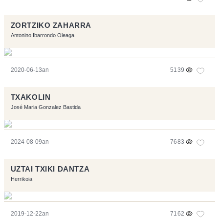
ZORTZIKO ZAHARRA
Antonino Ibarrondo Oleaga
2020-06-13an
5139
TXAKOLIN
José Maria Gonzalez Bastida
2024-08-09an
7683
UZTAI TXIKI DANTZA
Herrikoia
2019-12-22an
7162