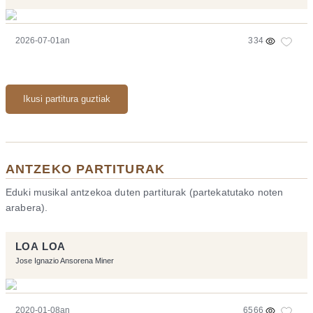
2026-07-01an
334
Ikusi partitura guztiak
ANTZEKO PARTITURAK
Eduki musikal antzekoa duten partiturak (partekatutako noten
arabera).
LOA LOA
Jose Ignazio Ansorena Miner
2020-01-08an
6566