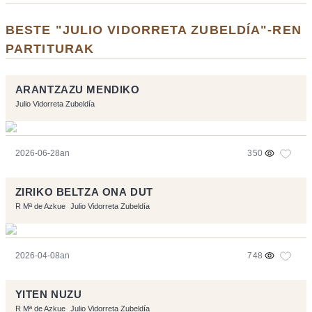
BESTE "JULIO VIDORRETA ZUBELDÍA"-REN
PARTITURAK
ARANTZAZU MENDIKO
Julio Vidorreta Zubeldía
2026-06-28an
350
ZIRIKO BELTZA ONA DUT
R Mª de Azkue
Julio Vidorreta Zubeldía
2026-04-08an
748
YITEN NUZU
R Mª de Azkue
Julio Vidorreta Zubeldía