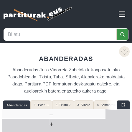
ABANDERADAS
Abanderadas Julio Vidorreta Zubeldía-k konposatutako
Pasodoblea da. Txistu, Tuba, Silbote, Atabalerako moldatuta
dago. Partitura PDF formatuan deskargatu daiteke, eta
audioarekin batera entzuteko aukera dago.
1. Txistu 1
2. Txistu 2
3. Silbote
4. Bombardino
Abanderadas