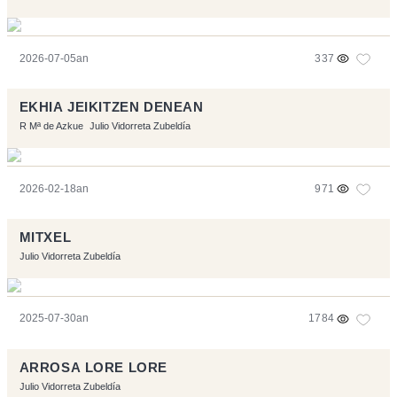
2026-07-05an
337
EKHIA JEIKITZEN DENEAN
R Mª de Azkue
Julio Vidorreta Zubeldía
2026-02-18an
971
MITXEL
Julio Vidorreta Zubeldía
2025-07-30an
1784
ARROSA LORE LORE
Julio Vidorreta Zubeldía