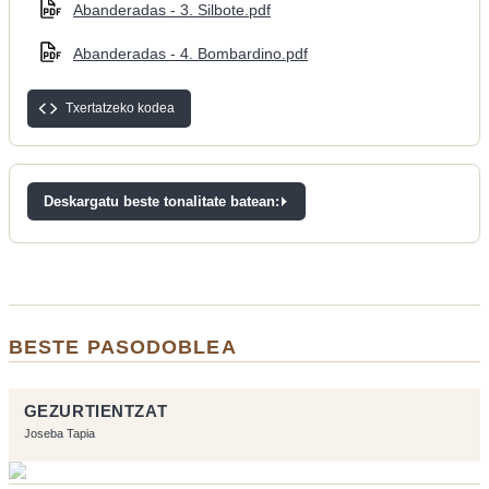
Abanderadas - 3. Silbote.pdf
Abanderadas - 4. Bombardino.pdf
Txertatzeko kodea
Deskargatu beste tonalitate batean:
BESTE PASODOBLEA
GEZURTIENTZAT
Joseba Tapia