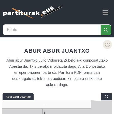
ABUR ABUR JUANTXO
Abur abur Juantxo Julio Vidorreta Zubeldía-k konposatutako
Abestia da. Txistuerako moldatuta dago. Aita Donostiako
errepertorioaren parte da. Partitura PDF formatuan
deskargatu daiteke, eta audioarekin batera entzuteko
aukera dago.
Abur abur Juantxo