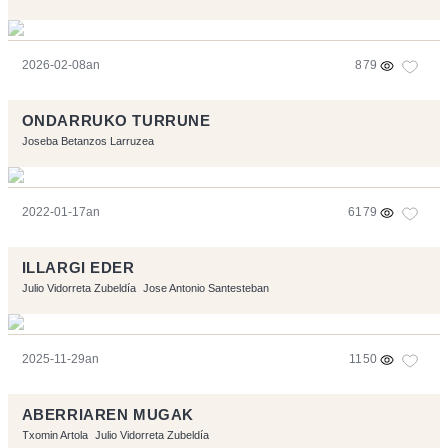
2026-02-08an
879
ONDARRUKO TURRUNE
Joseba Betanzos Larruzea
2022-01-17an
6179
ILLARGI EDER
Julio Vidorreta Zubeldía
Jose Antonio Santesteban
2025-11-29an
1150
ABERRIAREN MUGAK
Txomin Artola
Julio Vidorreta Zubeldía