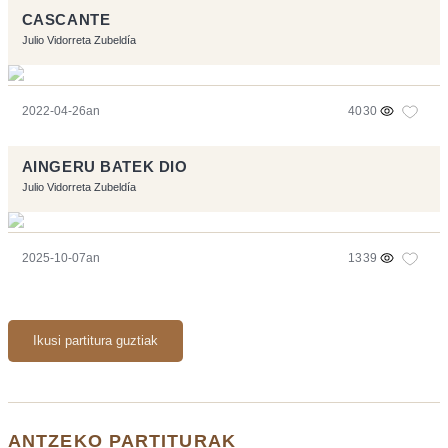
CASCANTE
Julio Vidorreta Zubeldía
2022-04-26an
4030
AINGERU BATEK DIO
Julio Vidorreta Zubeldía
2025-10-07an
1339
Ikusi partitura guztiak
ANTZEKO PARTITURAK