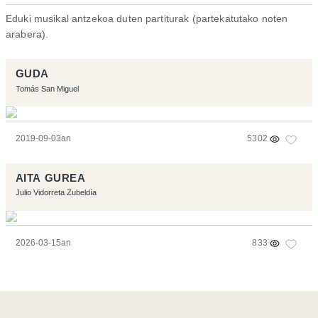
Eduki musikal antzekoa duten partiturak (partekatutako noten
arabera).
GUDA
Tomás San Miguel
2019-09-03an
5302
AITA GUREA
Julio Vidorreta Zubeldía
2026-03-15an
833