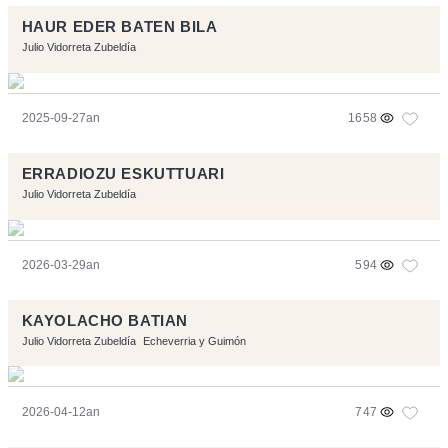
HAUR EDER BATEN BILA
Julio Vidorreta Zubeldía
2025-09-27an
1658
ERRADIOZU ESKUTTUARI
Julio Vidorreta Zubeldía
2026-03-29an
594
KAYOLACHO BATIAN
Julio Vidorreta Zubeldía
Echeverria y Guimón
2026-04-12an
747