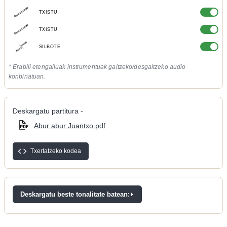
TXISTU
TXISTU
SILBOTE
* Erabili etengailuak instrumentuak gaitzeko/desgaitzeko audio
konbinatuan.
Deskargatu partitura -
Abur abur Juantxo.pdf
Txertatzeko kodea
Deskargatu beste tonalitate batean: