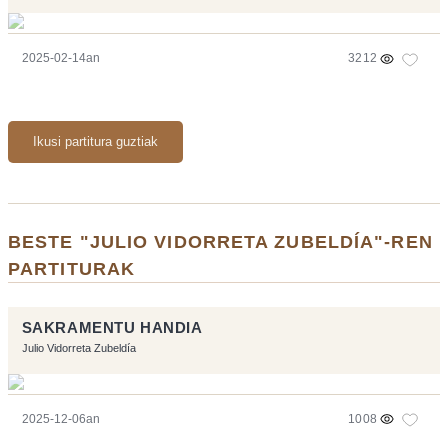
2025-02-14an
3212
Ikusi partitura guztiak
BESTE "JULIO VIDORRETA ZUBELDÍA"-REN
PARTITURAK
SAKRAMENTU HANDIA
Julio Vidorreta Zubeldía
2025-12-06an
1008