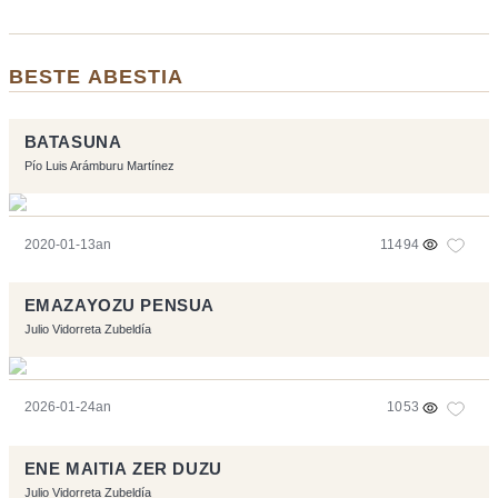
BESTE ABESTIA
BATASUNA
Pío Luis Arámburu Martínez
2020-01-13an
11494
EMAZAYOZU PENSUA
Julio Vidorreta Zubeldía
2026-01-24an
1053
ENE MAITIA ZER DUZU
Julio Vidorreta Zubeldía