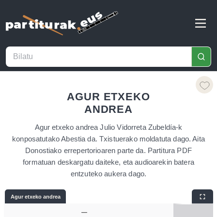
AGUR ETXEKO
ANDREA
Agur etxeko andrea Julio Vidorreta Zubeldía-k
konposatutako Abestia da. Txistuerako moldatuta dago. Aita
Donostiako errepertorioaren parte da. Partitura PDF
formatuan deskargatu daiteke, eta audioarekin batera
entzuteko aukera dago.
Agur etxeko andrea