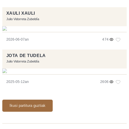
XAULI XAULI
Julio Vidorreta Zubeldía
2026-06-07an
474
JOTA DE TUDELA
Julio Vidorreta Zubeldía
2025-05-12an
2606
Ikusi partitura guztiak