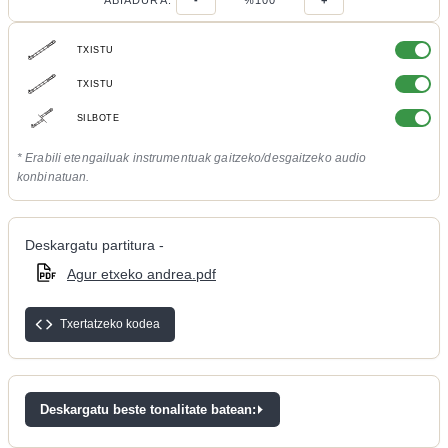
ABIADURA:
-
%100
+
TXISTU
TXISTU
SILBOTE
* Erabili etengailuak instrumentuak gaitzeko/desgaitzeko audio
konbinatuan.
Deskargatu partitura -
Agur etxeko andrea.pdf
Txertatzeko kodea
Deskargatu beste tonalitate batean: