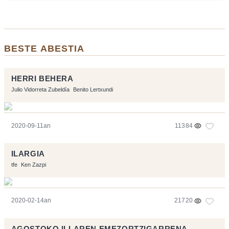
BESTE ABESTIA
HERRI BEHERA
Julio Vidorreta Zubeldía
Benito Lertxundi
2020-09-11an
11384
ILARGIA
tfe
Ken Zazpi
2020-02-14an
21720