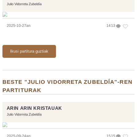
Julio Vidorreta Zubeldía
2025-10-27an
1413
Ikusi partitura guztiak
BESTE "JULIO VIDORRETA ZUBELDÍA"-REN
PARTITURAK
ARIN ARIN KRISTAUAK
Julio Vidorreta Zubeldía
2025-09-24an
1515