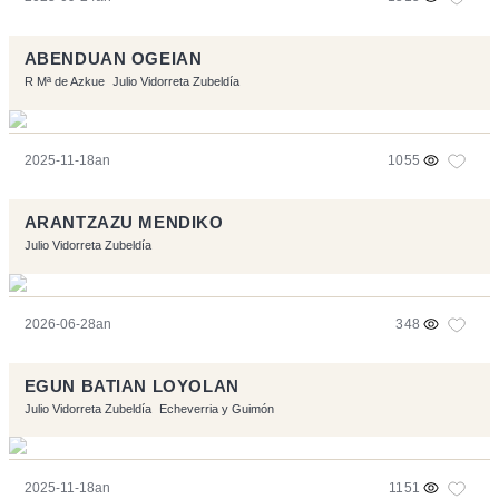
ABENDUAN OGEIAN
R Mª de Azkue
Julio Vidorreta Zubeldía
2025-11-18an
1055
ARANTZAZU MENDIKO
Julio Vidorreta Zubeldía
2026-06-28an
348
EGUN BATIAN LOYOLAN
Julio Vidorreta Zubeldía
Echeverria y Guimón
2025-11-18an
1151