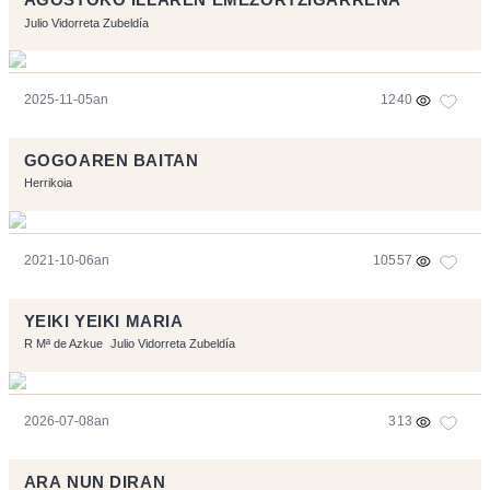
AGOSTOKO ILLAREN EMEZORTZIGARRENA
Julio Vidorreta Zubeldía
2025-11-05an
1240
GOGOAREN BAITAN
Herrikoia
2021-10-06an
10557
YEIKI YEIKI MARIA
R Mª de Azkue
Julio Vidorreta Zubeldía
2026-07-08an
313
ARA NUN DIRAN