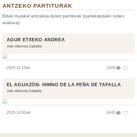
ANTZEKO PARTITURAK
Eduki musikal antzekoa duten partiturak (partekatutako noten
arabera).
AGUR ETXEKO ANDREA
Julio Vidorreta Zubeldía
2025-11-15an
1169
EL AGUAZÓN- HIMNO DE LA PEÑA DE TAFALLA
Julio Vidorreta Zubeldía
2025-12-02an
1443