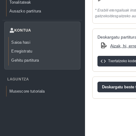
Tonalitateak
* Erabili etengailuak in
Ausazko partitura
gaitzeko/desgaitzeko au
KONTUA
Deskargatu partitura
Saioa hasi
Aizak, hi, err
Erregistratu
Gehitu partitura
Txertatzeko kod
LAGUNTZA
Deskargatu beste t
Musescore tutoriala