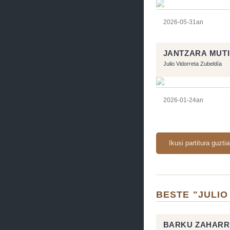
2026-05-31an
JANTZARA MUT
Julio Vidorreta Zubeldía
2026-01-24an
Ikusi partitura guzti
BESTE "JULIO
BARKU ZAHARR