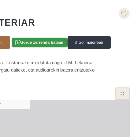
NTERIAR
en
♯
Sol maiorrean
Gorde zerrenda batean
 da. Txistuerako moldatuta dago. J.M. Lekuona-
gatu daiteke, eta audioarekin batera entzuteko