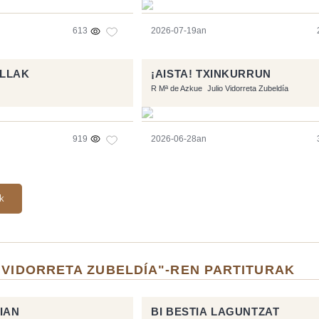
613
2026-07-19an
ILLAK
¡AISTA! TXINKURRUN
R Mª de Azkue
Julio Vidorreta Zubeldía
919
2026-06-28an
ak
 VIDORRETA ZUBELDÍA"-REN PARTITURAK
IAN
BI BESTIA LAGUNTZAT