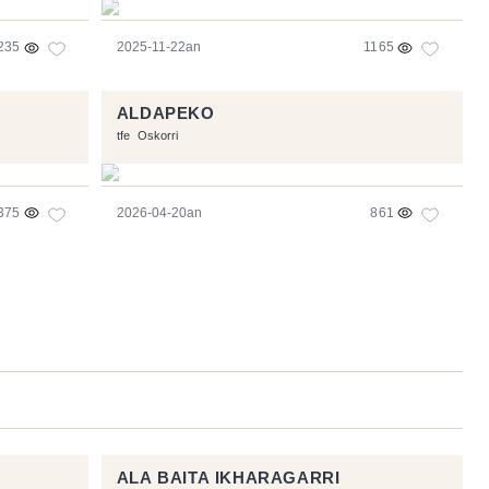
235
2025-11-22an
1165
ALDAPEKO
tfe
Oskorri
375
2026-04-20an
861
ALA BAITA IKHARAGARRI