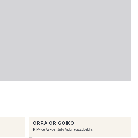
ORRA OR GOIKO
R Mª de Azkue
Julio Vidorreta Zubeldía