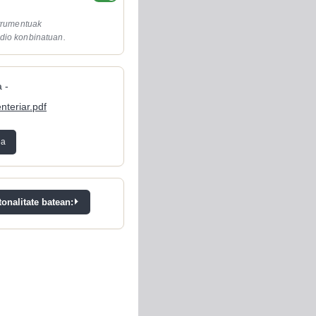
strumentuak
dio konbinatuan.
 -
enteriar.pdf
ea
onalitate batean: