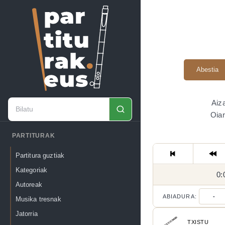
Abestia
Aiza
Oiar
PARTITURAK
Partitura guztiak
Kategoriak
0:
Autoreak
ABIADURA:
-
Musika tresnak
Jatorria
TXISTU