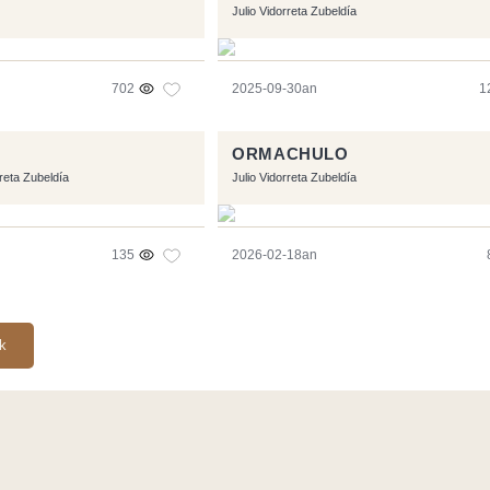
Julio Vidorreta Zubeldía
702
2025-09-30an
1
U
ORMACHULO
rreta Zubeldía
Julio Vidorreta Zubeldía
135
2026-02-18an
ak
Symfony
,
Vim
,
Musescore
-
Kontaktua
Code by
Tfe