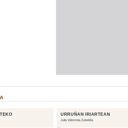
IA
RTEKO
URRUÑAN IRIARTEAN
Julio Vidorreta Zubeldía