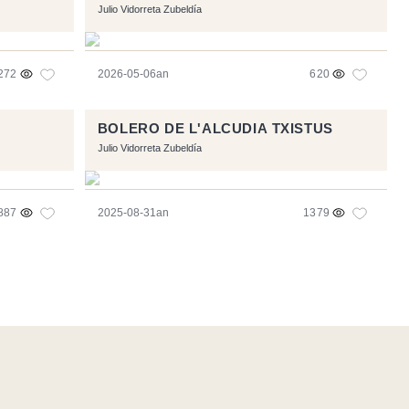
Julio Vidorreta Zubeldía
272
2026-05-06an
620
BOLERO DE L'ALCUDIA TXISTUS
Julio Vidorreta Zubeldía
887
2025-08-31an
1379
- Logo / Icons by
Brenthisdesign.com
- Jarrai nazazu
Mastodon
en