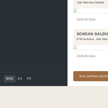
Julio Vidorreta Zubeldía
2026-03-25an
XOXOAK GALD
R Mª de Azkue
Julio Vido
2026-08-02an
Ikusi partitura guzti
EUS
ES
FR
Orriarekin egindakoa:
RSS
-
Podcast RSS