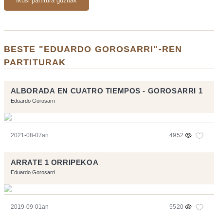
Ikusi partitura guztiak
BESTE "EDUARDO GOROSARRI"-REN
PARTITURAK
ALBORADA EN CUATRO TIEMPOS - GOROSARRI 1
Eduardo Gorosarri
2021-08-07an
4952
ARRATE 1 ORRIPEKOA
Eduardo Gorosarri
2019-09-01an
5520