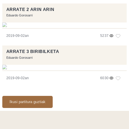
ARRATE 2 ARIN ARIN
Eduardo Gorosarri
2019-09-02an
5237
ARRATE 3 BIRIBILKETA
Eduardo Gorosarri
2019-09-02an
6030
Ikusi partitura guztiak
Orriarekin egindakoa:
Symfony
,
Vim
,
Musescore
-
Kontaktua