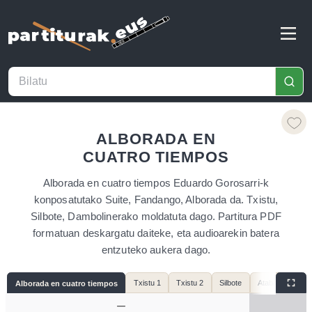
ALBORADA EN
CUATRO TIEMPOS
Alborada en cuatro tiempos Eduardo Gorosarri-k
konposatutako Suite, Fandango, Alborada da. Txistu,
Silbote, Dambolinerako moldatuta dago. Partitura PDF
formatuan deskargatu daiteke, eta audioarekin batera
entzuteko aukera dago.
Txistu 1
Txistu 2
Silbote
Atabal
Alborada en cuatro tiempos