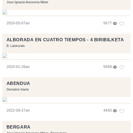
Jose Ignazio Ansorena Miner
2020-05-07an
5677
ALBORADA EN CUATRO TIEMPOS - 4 BIRIBILKETA
B. Laskurain
2020-01-26an
5889
ABENDUA
Demetrio Iriarte
2022-09-27an
4465
BERGARA