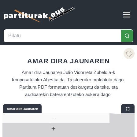
AMAR DIRA JAUNAREN
Amar dira Jaunaren Julio Vidorreta Zubeldía-k
konposatutako Abestia da. Txistuerako moldatuta dago.
Partitura PDF formatuan deskargatu daiteke, eta
audioarekin batera entzuteko aukera dago.
Amar dira Jaunaren