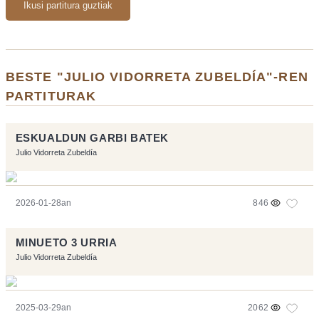
Ikusi partitura guztiak
BESTE "JULIO VIDORRETA ZUBELDÍA"-REN
PARTITURAK
ESKUALDUN GARBI BATEK
Julio Vidorreta Zubeldía
2026-01-28an
846
MINUETO 3 URRIA
Julio Vidorreta Zubeldía
2025-03-29an
2062