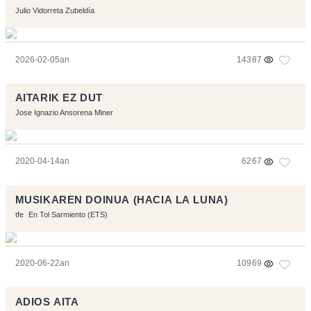
Julio Vidorreta Zubeldía
2026-02-05an
14387
AITARIK EZ DUT
Jose Ignazio Ansorena Miner
2020-04-14an
6267
MUSIKAREN DOINUA (HACIA LA LUNA)
tfe
En Tol Sarmiento (ETS)
2020-06-22an
10969
ADIOS AITA