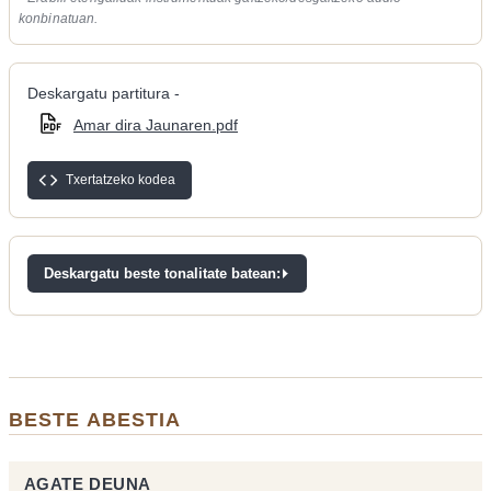
konbinatuan.
Deskargatu partitura -
Amar dira Jaunaren.pdf
Txertatzeko kodea
Deskargatu beste tonalitate batean:
BESTE ABESTIA
AGATE DEUNA