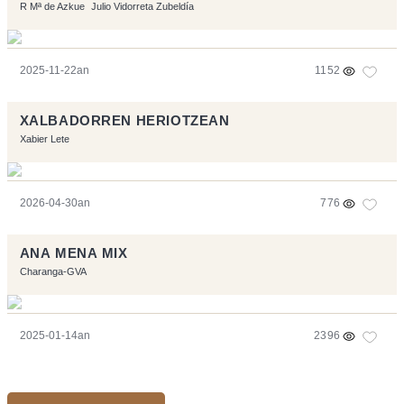
R Mª de Azkue
Julio Vidorreta Zubeldía
2025-11-22an
1152
XALBADORREN HERIOTZEAN
Xabier Lete
2026-04-30an
776
ANA MENA MIX
Charanga-GVA
2025-01-14an
2396