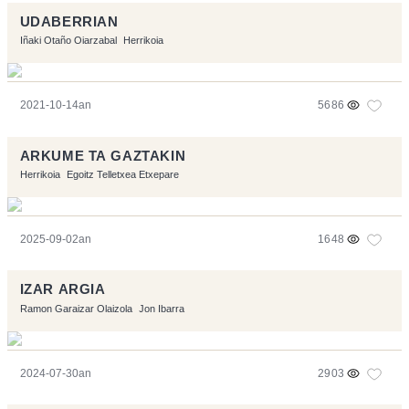
UDABERRIAN
Iñaki Otaño Oiarzabal
Herrikoia
2021-10-14an
5686
ARKUME TA GAZTAKIN
Herrikoia
Egoitz Telletxea Etxepare
2025-09-02an
1648
IZAR ARGIA
Ramon Garaizar Olaizola
Jon Ibarra
2024-07-30an
2903