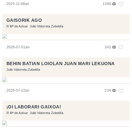
2025-11-08an
1388
GAISORIK AGO
R Mª de Azkue
Julio Vidorreta Zubeldía
2026-07-01an
342
BEHIN BATIAN LOIOLAN JUAN MARI LEKUONA
Julio Vidorreta Zubeldía
2026-07-22an
234
¡OI LABORARI GAIXOA!
R Mª de Azkue
Julio Vidorreta Zubeldía