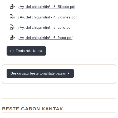
¡ Ay, del chiquirritin! - 3. Silbote.pdf
¡ Ay, del chiquirritin! - 4. violínes.pdf
¡ Ay, del chiquirritin! - 5. cello.pdf
¡ Ay, del chiquirritin! - 6. fagot.pdf
Txertatzeko kodea
Deskargatu beste tonalitate batean:
BESTE GABON KANTAK