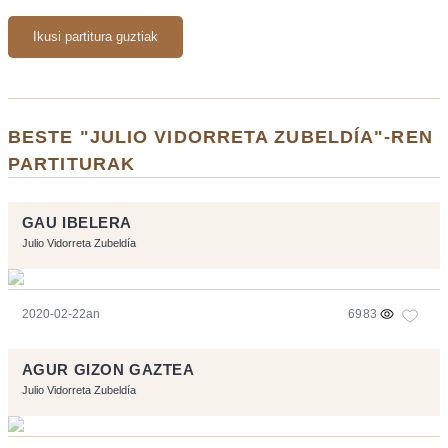
Ikusi partitura guztiak
BESTE "JULIO VIDORRETA ZUBELDÍA"-REN
PARTITURAK
GAU IBELERA
Julio Vidorreta Zubeldía
2020-02-22an
6983
AGUR GIZON GAZTEA
Julio Vidorreta Zubeldía