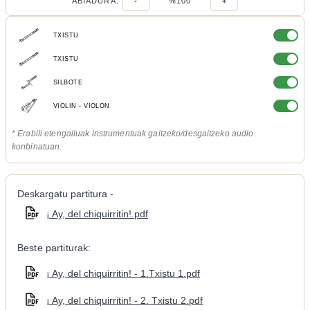
ABIADURA:
-
%100
+
TXISTU
TXISTU
SILBOTE
VIOLIN - VIOLON
* Erabili etengailuak instrumentuak gaitzeko/desgaitzeko audio
konbinatuan.
Deskargatu partitura -
¡ Ay, del chiquirritin!.pdf
Beste partiturak:
¡ Ay, del chiquirritin! - 1.Txistu 1.pdf
¡ Ay, del chiquirritin! - 2. Txistu 2.pdf