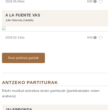
2026-05-06an
600
A LA FUENTE VAS
Julio Vidorreta Zubeldía
2026-02-15an
940
Ikusi partitura guztiak
ANTZEKO PARTITURAK
Eduki musikal antzekoa duten partiturak (partekatutako noten
arabera).
JAI ERRONDA