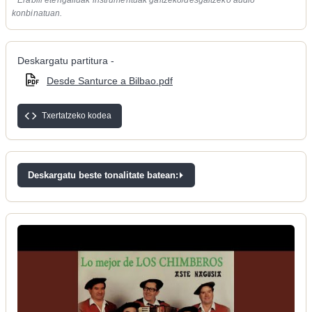
konbinatuan.
Deskargatu partitura -
Desde Santurce a Bilbao.pdf
Txertatzeko kodea
Deskargatu beste tonalitate batean: