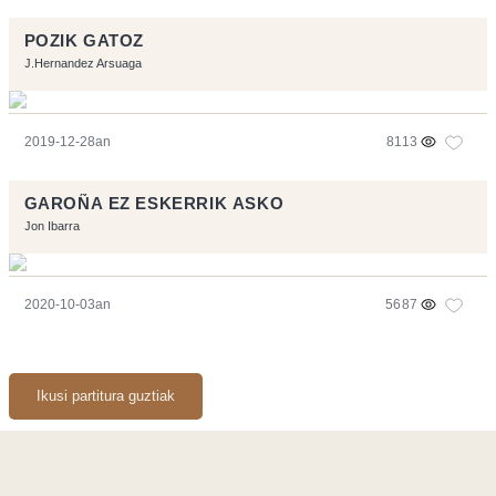
POZIK GATOZ
J.Hernandez Arsuaga
2019-12-28an
8113
GAROÑA EZ ESKERRIK ASKO
Jon Ibarra
2020-10-03an
5687
Ikusi partitura guztiak
Orriarekin egindakoa:
Symfony
,
Vim
,
Musescore
-
Kontaktua