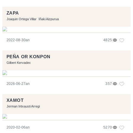
ZAPA
Joaquin Ortega Villar
Iñaki Aizpurua
2022-08-30an
4825
PEÑA OR KONPON
Gilbert Kervadec
2026-06-27an
357
XAMOT
Jerman Intxausti Arregi
2020-02-06an
5270