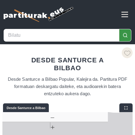
DESDE SANTURCE A
BILBAO
Desde Santurce a Bilbao Popular, Kalejira da. Partitura PDF
formatuan deskargatu daiteke, eta audioarekin batera
entzuteko aukera dago.
Desde Santurce a Bilbao