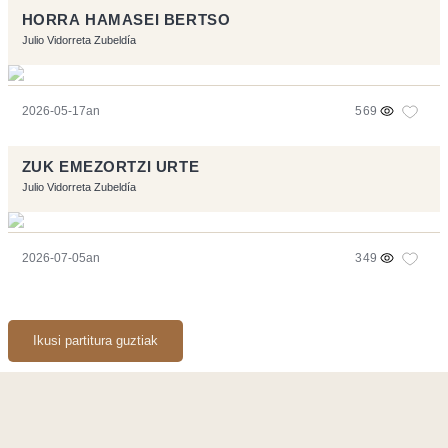
HORRA HAMASEI BERTSO
Julio Vidorreta Zubeldía
2026-05-17an
569
ZUK EMEZORTZI URTE
Julio Vidorreta Zubeldía
2026-07-05an
349
Ikusi partitura guztiak
Orriarekin egindakoa:
Symfony
,
Vim
,
Musescore
-
Kontaktua