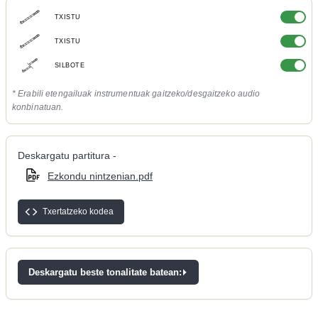
TXISTU
TXISTU
SILBOTE
* Erabili etengailuak instrumentuak gaitzeko/desgaitzeko audio
konbinatuan.
Deskargatu partitura -
Ezkondu nintzenian.pdf
Txertatzeko kodea
Deskargatu beste tonalitate batean: