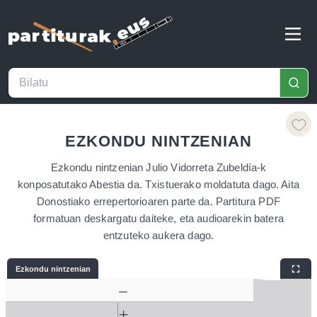
EZKONDU NINTZENIAN
Ezkondu nintzenian Julio Vidorreta Zubeldía-k
konposatutako Abestia da. Txistuerako moldatuta dago. Aita
Donostiako errepertorioaren parte da. Partitura PDF
formatuan deskargatu daiteke, eta audioarekin batera
entzuteko aukera dago.
Ezkondu nintzenian