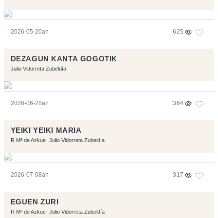
2026-05-20an
625
DEZAGUN KANTA GOGOTIK
Julio Vidorreta Zubeldía
2026-06-28an
364
YEIKI YEIKI MARIA
R Mª de Azkue
Julio Vidorreta Zubeldía
2026-07-08an
317
EGUEN ZURI
R Mª de Azkue
Julio Vidorreta Zubeldía