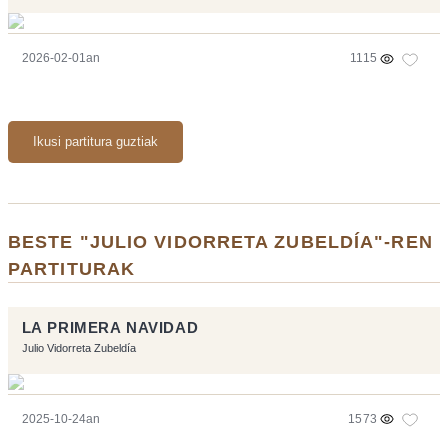
2026-02-01an
1115
Ikusi partitura guztiak
BESTE "JULIO VIDORRETA ZUBELDÍA"-REN
PARTITURAK
LA PRIMERA NAVIDAD
Julio Vidorreta Zubeldía
2025-10-24an
1573