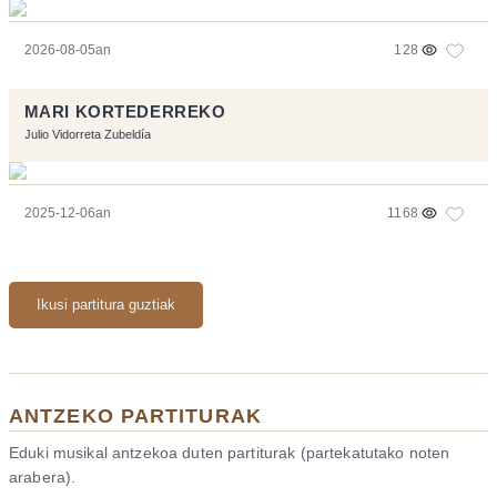
2026-08-05an
128
MARI KORTEDERREKO
Julio Vidorreta Zubeldía
2025-12-06an
1168
Ikusi partitura guztiak
ANTZEKO PARTITURAK
Eduki musikal antzekoa duten partiturak (partekatutako noten
arabera).