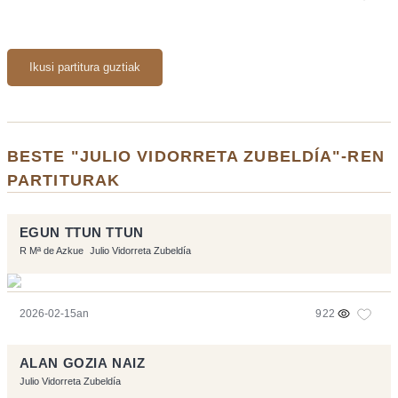
Ikusi partitura guztiak
BESTE "JULIO VIDORRETA ZUBELDÍA"-REN
PARTITURAK
EGUN TTUN TTUN
R Mª de Azkue
Julio Vidorreta Zubeldía
2026-02-15an
922
ALAN GOZIA NAIZ
Julio Vidorreta Zubeldía