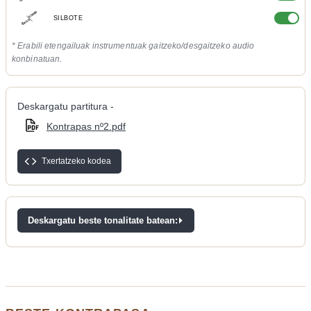
SILBOTE
* Erabili etengailuak instrumentuak gaitzeko/desgaitzeko audio
konbinatuan.
Deskargatu partitura -
Kontrapas nº2.pdf
Txertatzeko kodea
Deskargatu beste tonalitate batean: