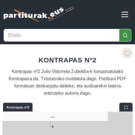
KONTRAPAS Nº2
Kontrapas nº2 Julio Vidorreta Zubeldía-k konposatutako
Kontrapasa da. Txistuerako moldatuta dago. Partitura PDF
formatuan deskargatu daiteke, eta audioarekin batera
entzuteko aukera dago.
Kontrapas nº2