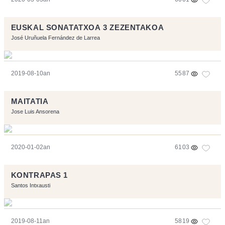
EUSKAL SONATATXOA 3 ZEZENTAKOA
José Uruñuela Fernández de Larrea
2019-08-10an
5587
MAITATIA
Jose Luis Ansorena
2020-01-02an
6103
KONTRAPAS 1
Santos Intxausti
2019-08-11an
5819