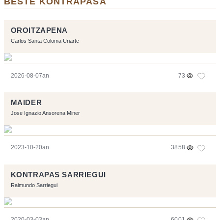
BESTE KONTRAPASA
OROITZAPENA
Carlos Santa Coloma Uriarte
2026-08-07an
73
MAIDER
Jose Ignazio Ansorena Miner
2023-10-20an
3858
KONTRAPAS SARRIEGUI
Raimundo Sarriegui
2020-03-03an
6001