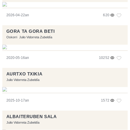
2026-04-22an
620
GORA TA GORA BETI
Oskorri
Julio Vidorreta Zubeldía
2020-05-16an
10252
AURTXO TXIKIA
Julio Vidorreta Zubeldía
2025-10-17an
1572
ALBAITERUBEN SALA
Julio Vidorreta Zubeldía