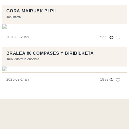
GORA MAIRUEK PI PII
Jon Ibarra
2020-08-20an
5363
BRALEA 86 COMPASES Y BIRIBILKETA
Julio Vidorreta Zubeldía
2025-09-14an
1883
Orriarekin egindakoa:
Symfony
,
Vim
,
Musescore
-
Kontaktua
Code by
Tfe
- Logo / Icons by
Brenthisdesign.com
- Jarrai nazazu
Mastodon
en