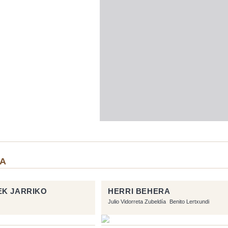
IA
EK JARRIKO
HERRI BEHERA
Julio Vidorreta Zubeldía
Benito Lertxundi