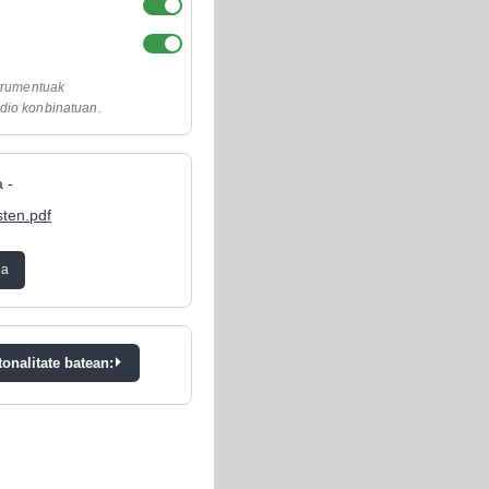
strumentuak
dio konbinatuan.
 -
sten.pdf
ea
onalitate batean: