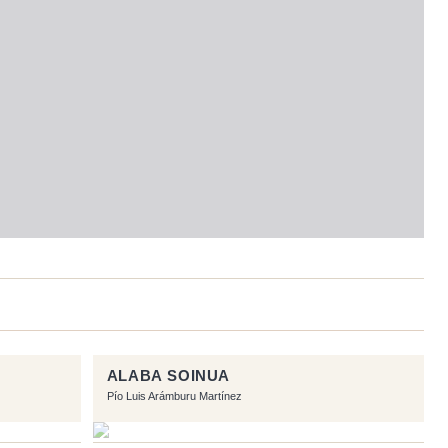
ALABA SOINUA
Pío Luis Arámburu Martínez