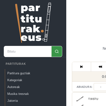
Ne
PARTITURAK
Partitura guztiak
0:
Kategoriak
Autoreak
ABIADURA:
-
Musika tresnak
TXISTU
Jatorria