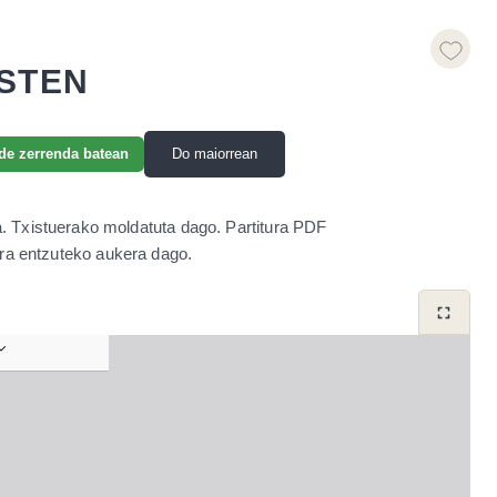
STEN
Do maiorrean
de zerrenda batean
a. Txistuerako moldatuta dago. Partitura PDF
era entzuteko aukera dago.