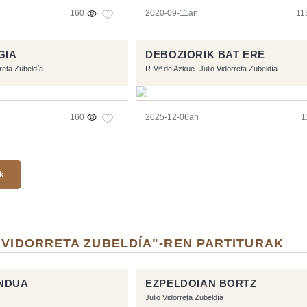
160
2020-09-11an
11
GIA
DEBOZIORIK BAT ERE
rreta Zubeldía
R Mª de Azkue
Julio Vidorreta Zubeldía
160
2025-12-06an
1
ak
 VIDORRETA ZUBELDÍA"-REN PARTITURAK
ENDUA
EZPELDOIAN BORTZ
Julio Vidorreta Zubeldía