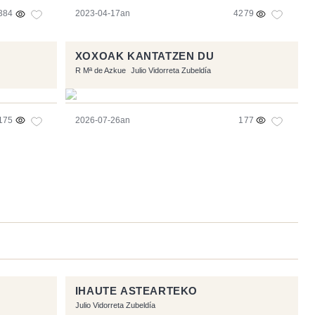
384
2023-04-17an
4279
XOXOAK KANTATZEN DU
R Mª de Azkue
Julio Vidorreta Zubeldía
175
2026-07-26an
177
IHAUTE ASTEARTEKO
Julio Vidorreta Zubeldía