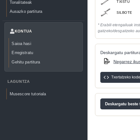
TXISTU
Tonalitateak
Ausazko partitura
SILBOTE
* Erabili etengailuak in
gaitzeko/desgaitzeko au
KONTUA
Saioa hasi
Deskargatu partitura
Erregistratu
Negarrez iku
Gehitu partitura
Txertatzeko kod
LAGUNTZA
Musescore tutoriala
Deskargatu beste t