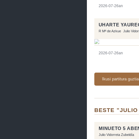
2026-07-26an
UHARTE YAURE
R Mª de Azkue
Julio Vido
2026-07-26an
Ikusi partitura guzti
BESTE "JULIO
MINUETO 5 AB
Julio Vidorreta Zubeldía