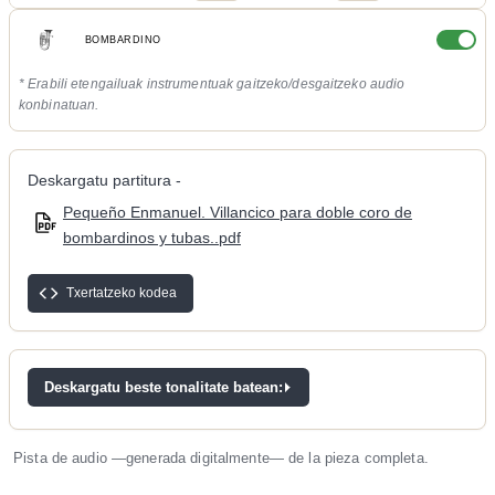
BOMBARDINO
* Erabili etengailuak instrumentuak gaitzeko/desgaitzeko audio
konbinatuan.
Deskargatu partitura -
Pequeño Enmanuel. Villancico para doble coro de
bombardinos y tubas..pdf
Txertatzeko kodea
Deskargatu beste tonalitate batean:
Pista de audio —generada digitalmente— de la pieza completa.