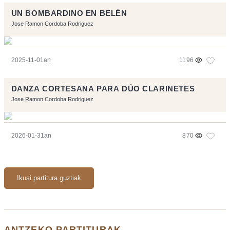
UN BOMBARDINO EN BELÉN
Jose Ramon Cordoba Rodriguez
2025-11-01an
1196
DANZA CORTESANA PARA DÚO CLARINETES
Jose Ramon Cordoba Rodriguez
2026-01-31an
870
Ikusi partitura guztiak
ANTZEKO PARTITURAK