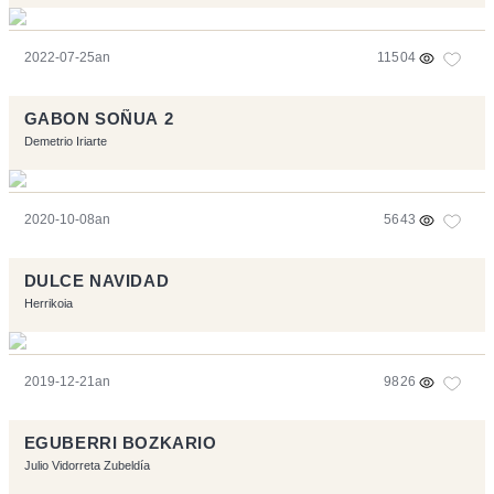
2022-07-25an
11504
GABON SOÑUA 2
Demetrio Iriarte
2020-10-08an
5643
DULCE NAVIDAD
Herrikoia
2019-12-21an
9826
EGUBERRI BOZKARIO
Julio Vidorreta Zubeldía