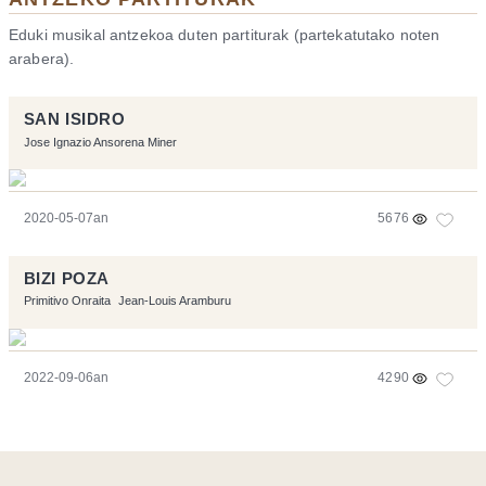
Eduki musikal antzekoa duten partiturak (partekatutako noten
arabera).
SAN ISIDRO
Jose Ignazio Ansorena Miner
2020-05-07an
5676
BIZI POZA
Primitivo Onraita
Jean-Louis Aramburu
2022-09-06an
4290