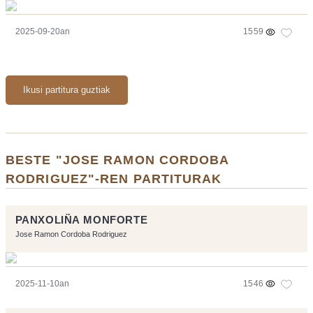
2025-09-20an
1559
Ikusi partitura guztiak
BESTE "JOSE RAMON CORDOBA
RODRIGUEZ"-REN PARTITURAK
PANXOLIÑA MONFORTE
Jose Ramon Cordoba Rodriguez
2025-11-10an
1546