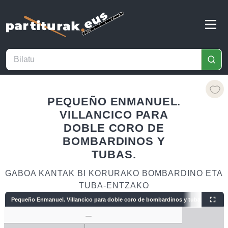
PEQUEÑO ENMANUEL.
VILLANCICO PARA
DOBLE CORO DE
BOMBARDINOS Y
TUBAS.
GABOA KANTAK BI KORURAKO BOMBARDINO ETA
TUBA‑ENTZAKO
Pequeño Enmanuel. Villancico para doble coro de bombardinos y tubas.