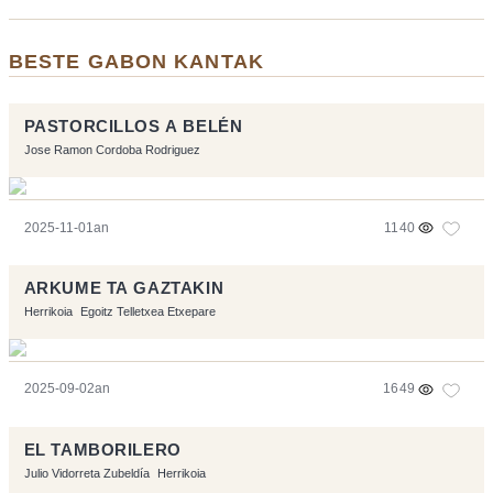
BESTE GABON KANTAK
PASTORCILLOS A BELÉN
Jose Ramon Cordoba Rodriguez
2025-11-01an
1140
ARKUME TA GAZTAKIN
Herrikoia
Egoitz Telletxea Etxepare
2025-09-02an
1649
EL TAMBORILERO
Julio Vidorreta Zubeldía
Herrikoia