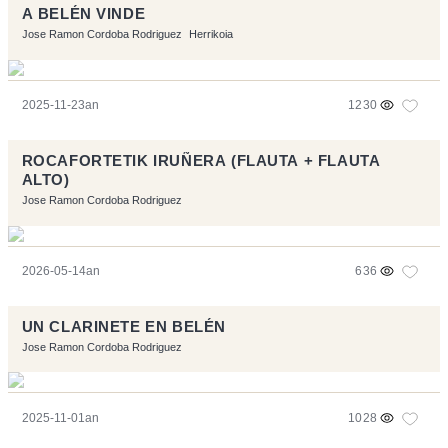
A BELÉN VINDE
Jose Ramon Cordoba Rodriguez
Herrikoia
2025-11-23an
1230
ROCAFORTETIK IRUÑERA (FLAUTA + FLAUTA
ALTO)
Jose Ramon Cordoba Rodriguez
2026-05-14an
636
UN CLARINETE EN BELÉN
Jose Ramon Cordoba Rodriguez
2025-11-01an
1028