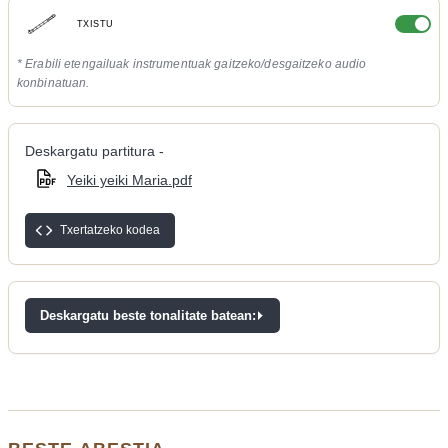
TXISTU
* Erabili etengailuak instrumentuak gaitzeko/desgaitzeko audio
konbinatuan.
Deskargatu partitura -
Yeiki yeiki Maria.pdf
Txertatzeko kodea
Deskargatu beste tonalitate batean: