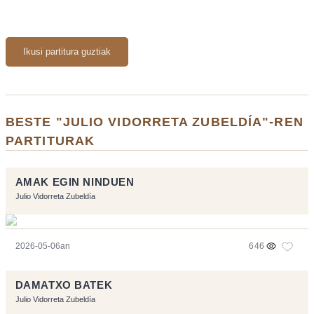
Ikusi partitura guztiak
BESTE "JULIO VIDORRETA ZUBELDÍA"-REN
PARTITURAK
AMAK EGIN NINDUEN
Julio Vidorreta Zubeldía
2026-05-06an
646
DAMATXO BATEK
Julio Vidorreta Zubeldía