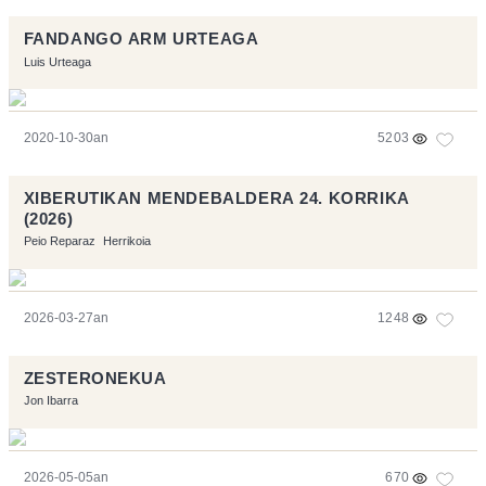
FANDANGO ARM URTEAGA
Luis Urteaga
2020-10-30an
5203
XIBERUTIKAN MENDEBALDERA 24. KORRIKA
(2026)
Peio Reparaz
Herrikoia
2026-03-27an
1248
ZESTERONEKUA
Jon Ibarra
2026-05-05an
670