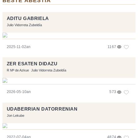
BESTE ABESTIA
ADITU GABRIELA
Julio Vidorreta Zubeldía
2025-11-02an
1167
ZER ESATEN DIDAZU
R Mª de Azkue
Julio Vidorreta Zubeldía
2026-05-10an
573
UDABERRIAN DATORRENIAN
Jon Lekube
2022-07-04an
4874