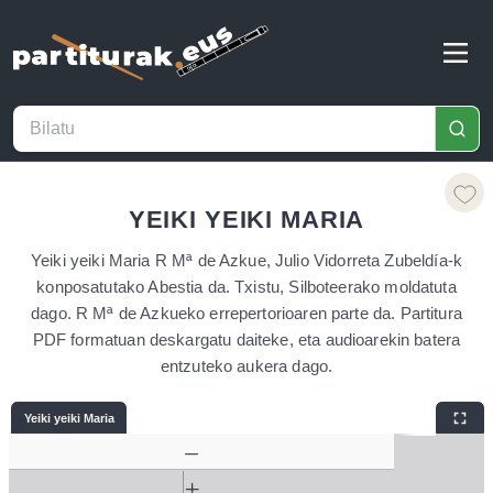
YEIKI YEIKI MARIA
Yeiki yeiki Maria R Mª de Azkue, Julio Vidorreta Zubeldía-k
konposatutako Abestia da. Txistu, Silboteerako moldatuta
dago. R Mª de Azkueko errepertorioaren parte da. Partitura
PDF formatuan deskargatu daiteke, eta audioarekin batera
entzuteko aukera dago.
Yeiki yeiki Maria