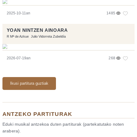
2025-10-11an
1485
YOAN NINTZEN AINOARA
R Mª de Azkue
Julio Vidorreta Zubeldía
2026-07-19an
268
Ikusi partitura guztiak
ANTZEKO PARTITURAK
Eduki musikal antzekoa duten partiturak (partekatutako noten
arabera).