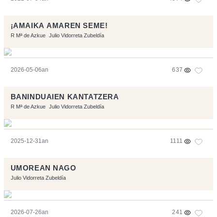
¡AMAIKA AMAREN SEME!
R Mª de Azkue
Julio Vidorreta Zubeldía
2026-05-06an
637
BANINDUAIEN KANTATZERA
R Mª de Azkue
Julio Vidorreta Zubeldía
2025-12-31an
1111
UMOREAN NAGO
Julio Vidorreta Zubeldía
2026-07-26an
241